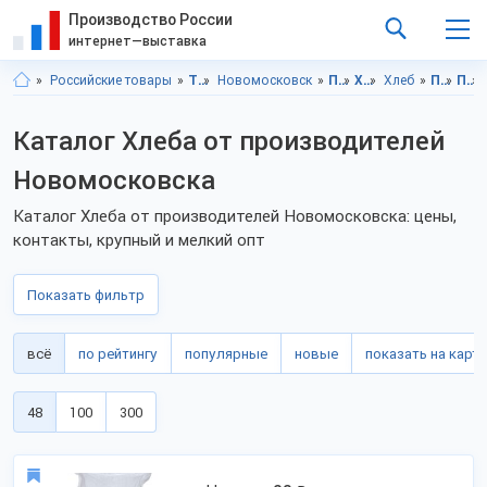
Производство России
интернет—выставка
Российские товары
Тульская область
Новомосковск
Продукты питания
Хлебобулочные изделия
Хлеб
Продукты питания, Тульская область
Продукты питания, Новомосковск
Каталог Хлеба от производителей
Новомосковска
Каталог Хлеба от производителей Новомосковска: цены,
контакты, крупный и мелкий опт
Показать фильтр
всё
по рейтингу
популярные
новые
показать на карте
48
100
300