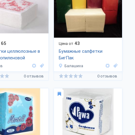
65
43
Цена от
тки целлюлозные в
Бумажные салфетки
ропиленовой
БигПак
ке
ов
Балашиха
0 отзывов
0 отзывов