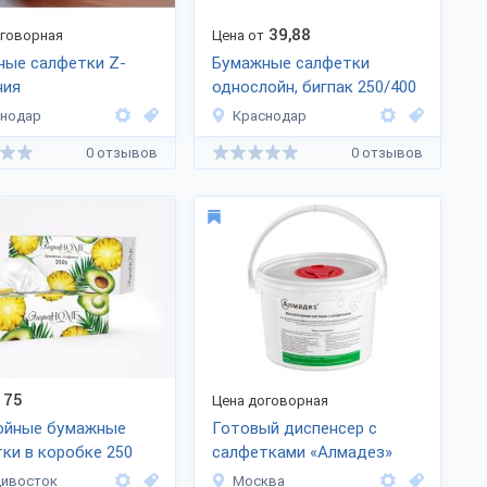
39,88
оговорная
Цена от
ные салфетки Z-
Бумажные салфетки
ния
однослойн, бигпак 250/400
листов
снодар
Краснодар
0 отзывов
0 отзывов
75
Цена договорная
ойные бумажные
Готовый диспенсер с
ки в коробке 250
салфетками «Алмадез»
дивосток
Москва