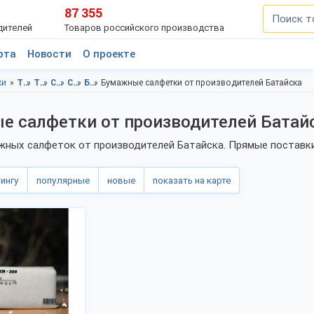
87 355
дителей
Товаров российского производства
рта
Новости
О проекте
ки
Товары личного потребления, Ростовская область
Товары личного потребления, Батайск
Санитарно-гигиенические товары, Ростовская область
Санитарно-гигиенические товары, Батайск
Бумажные салфетки, Ростовская область
Бумажные салфетки от производителей Батайска
е салфетки от производителей Батай
ных салфеток от производителей Батайска. Прямые поставки 
тингу
популярные
новые
показать на карте