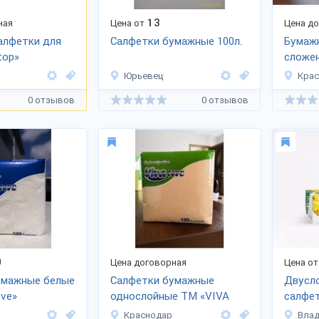
13
ная
Цена от
Цена д
алфетки для
Салфетки бумажные 100л.
Бумаж
top»
сложе
Юрьевец
Кра
0 отзывов
0 отзывов
0
Цена договорная
Цена от
умажные белые
Салфетки бумажные
Двусл
ve»
однослойные ТМ «VIVA
салфет
Love»
шт.
Краснодар
Вла