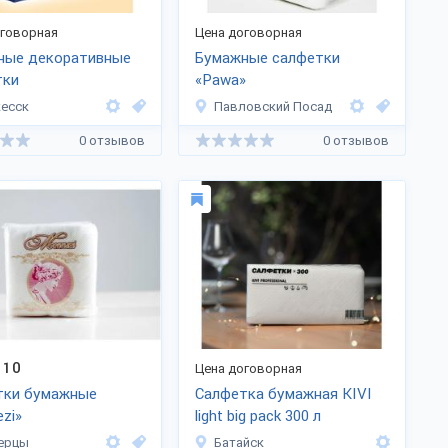
оговорная
Цена договорная
ные декоративные
Бумажные салфетки
тки
«Pawa»
есск
Павловский Посад
0 отзывов
0 отзывов
10
Цена договорная
тки бумажные
Салфетка бумажная KIVI
zi»
light big pack 300 л
ерцы
Батайск