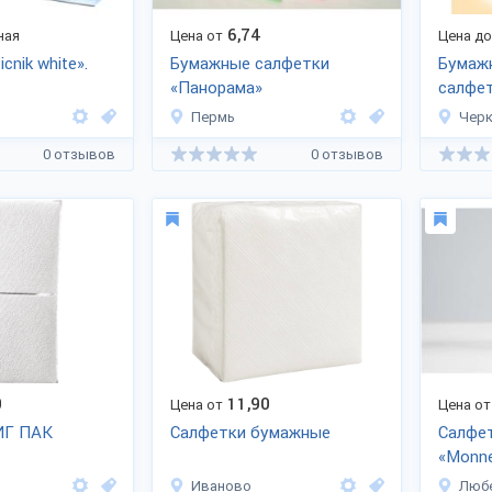
6,74
ная
Цена от
Цена д
cnik white».
Бумажные салфетки
Бумаж
«Панорама»
салфе
Пермь
Черк
0 отзывов
0 отзывов
0
11,90
Цена от
Цена от
ИГ ПАК
Салфетки бумажные
Салфе
«Monne
Иваново
Люб