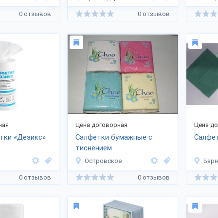
0 отзывов
0 отзывов
ная
Цена договорная
Цена д
тки «Дезикс»
Салфетки бумажные с
Салфе
тиснением
Островское
Барн
0 отзывов
0 отзывов