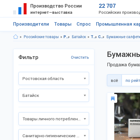
22 707
Производство России
интернет—выставка
Российских произво
Производители
Товары
Спрос
Промышленная ка
Российские товары
Ростовская область
Батайск
Товары личного потребления
Санитарно-гигиенические товары
Бумажные салфет
Бумажны
Фильтр
Очистить
Продажа бумаж
Ростовская область
всё
по рей
Батайск
Товары личного потребления
Санитарно-гигиенические товары