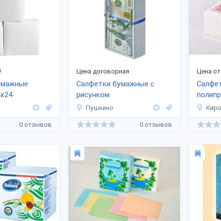
0
Цена договорная
Цена от
умажные
Салфетки бумажные с
Салфе
4х24
рисунком
полип
упаков
Пушкино
Кир
0 отзывов
0 отзывов