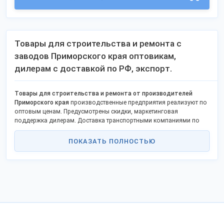
Товары для строительства и ремонта с
заводов Приморского края оптовикам,
дилерам с доставкой по РФ, экспорт.
Товары для строительства и ремонта от производителей
Приморского края
производственные предприятия реализуют по
оптовым ценам. Предусмотрены скидки, маркетинговая
поддержка дилерам. Доставка транспортными компаниями по
РФ, доступен самовывоз со склада. Уточняйте условия
сотрудничества у менеджеров компаний. На Выставке
ПОКАЗАТЬ ПОЛНОСТЬЮ
представлены открытые контакты - адреса, телефоны, сайты,
соцсети изготовителей. В карточках товаров доступны прайс-
листы, сертификаты качества, фото товаров для строительства и
ремонта, отзывы покупателей.
В Приморском крае изготавливают по ГОСТ, ТУ дорожные
покрытия, геоматериалы, двери, железобетонные изделия,
здания заводской готовности и тд.
Заказывайте отечественную продукцию известных и новых