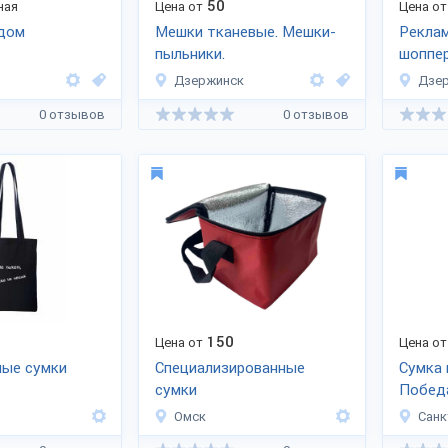
50
ная
Цена от
Цена от
ддом
Мешки тканевые. Мешки-
Рекла
пыльники.
шоппер
Дзержинск
Дзе
0 отзывов
0 отзывов
150
Цена от
Цена от
ные сумки
Специализированные
Сумка 
сумки
Побед
Омск
Санк