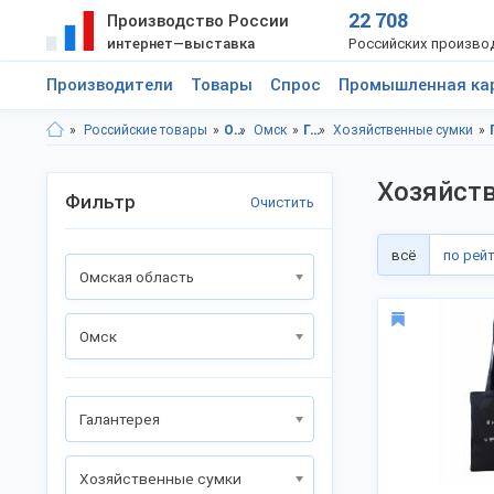
22 708
Производство России
интернет—выставка
Российских произво
Производители
Товары
Спрос
Промышленная ка
Российские товары
Омская область
Омск
Галантерея
Хозяйственные сумки
Хозяйст
Фильтр
Очистить
всё
по рей
Омская область
Омск
Галантерея
Хозяйственные сумки