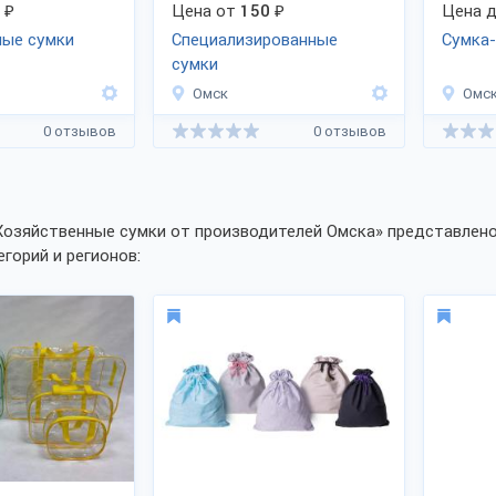
₽
Цена от
150
₽
Цена д
ные сумки
Специализированные
Сумка-
сумки
Омск
Омс
0 отзывов
0 отзывов
Хозяйственные сумки от производителей Омска» представлено
егорий и регионов: