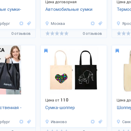
Цена договорная
Цена д
ные сумки-
Автомобильные сумки
Термо
рбург
Москва
Яро
0 отзывов
0 отзывов
110
Цена от
Цена д
ственная -
Сумка-шоппер
Шоппе
рбург
Иваново
Санк