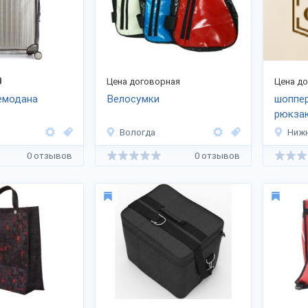
0
Цена договорная
Цена д
емодана
Велосумки
шоппер
рюкзак
Вологда
Нижн
0 отзывов
0 отзывов