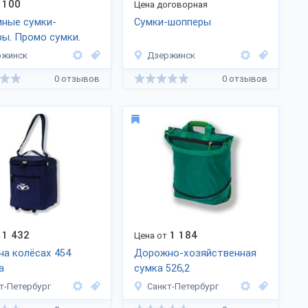
100
Цена договорная
мные сумки-
Сумки-шопперы
ы. Промо сумки.
ржинск
Дзержинск
0 отзывов
0 отзывов
1 432
1 184
Цена от
на колёсах 454
Дорожно-хозяйственная
а
сумка 526,2
т-Петербург
Санкт-Петербург