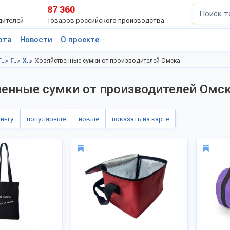
87 360
дителей
Товаров российского производства
рта
Новости
О проекте
Галантерея, Омская область
Галантерея, Омск
Хозяйственные сумки, Омская область
Хозяйственные сумки от производителей Омска
венные сумки от производителей Омс
тингу
популярные
новые
показать на карте