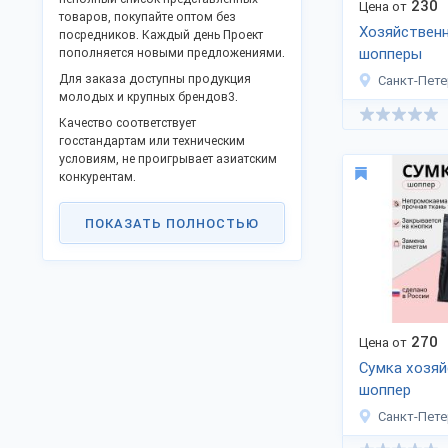
230
Цена от
товаров, покупайте оптом без
Хозяйствен
посредников. Каждый день Проект
шопперы
пополняется новыми предложениями.
Для заказа доступны продукция
Санкт-Пете
молодых и крупных брендов3.
Качество соответствует
госстандартам или техническим
условиям, не проигрывает азиатским
конкурентам.
Станьте дилером или оптовым
партнёром в своём крае. Поддержите
ПОКАЗАТЬ ПОЛНОСТЬЮ
программу импортозамещения и
модернизации промышленности РФ и
получите выгоду сотрудничества без
посредников.
Грузы отправляем в любые города
Российской Федерации, ТС и на
270
Цена от
экспорт.
Сумка хозяй
шоппер
Санкт-Пете