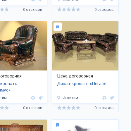
0 отзывов
0 отзывов
оговорная
Цена договорная
-кровать
Диван-кровать «Пегас»
имус»
итим
Искитим
0 отзывов
0 отзывов