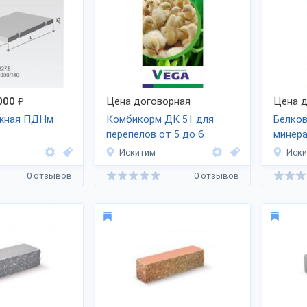
000
₽
Цена договорная
Цена д
жная ПДНм
Комбикорм ДК 51 для
Белков
перепелов от 5 до 6
минер
недель
БМВК 
Искитим
Иск
0 отзывов
0 отзывов