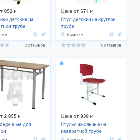
от
852
₽
Цена от
671
₽
ики детские на
Стул детский на круглой
тной трубе
трубе
итим
Искитим
0 отзывов
0 отзывов
от
2 855
₽
Цена от
938
₽
обеденные для
Стулья школьные на
вой
квадратной трубе
итим
Искитим