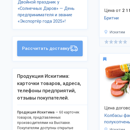
Двойной праздник у
«Солнечных Даров» — День
Цена от
2 1
предпринимателя и звание
Бритни
«Экспортёр года 2025»!
Искитим
Рассчитать доставку
Продукция Искитима:
карточки товаров, адреса,
телефоны предприятий,
отзывы покупателей.
Цена догово
Продукция Искитима
— 60 карточек
Колбасы фа
товаров, представленных
полукопчен
производителями на Выставке.
Покупателям доступны открытые
Искитим