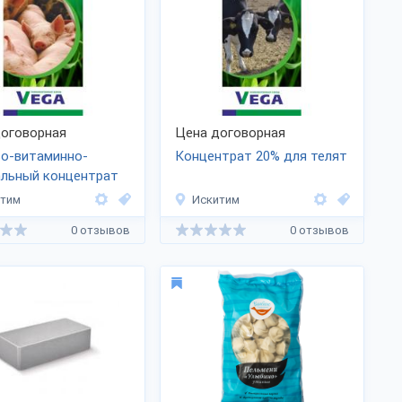
оговорная
Цена договорная
о-витаминно-
Концентрат 20% для телят
альный концентрат
для свиней
итим
Искитим
0 отзывов
0 отзывов