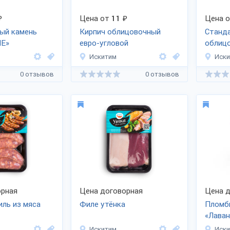
₽
Цена от
11
₽
Цена 
ый камень
Кирпич облицовочный
Станд
NE»
евро-угловой
облиц
Искитим
Иск
0 отзывов
0 отзывов
рная
Цена договорная
Цена д
иль из мяса
Филе утёнка
Пломби
«Лаван
сморо
Искитим
Иск