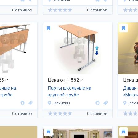
0 отзывов
0 отзывов
25
₽
Цена от
1 592
₽
Цена д
ьные на
Парты школьные на
Диван
 трубе
круглой трубе
«Макс
Искитим
Иск
0 отзывов
0 отзывов