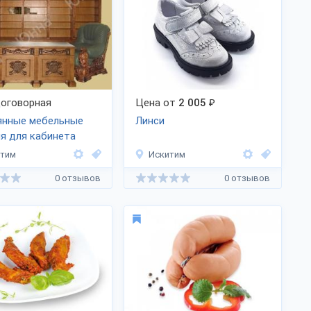
оговорная
Цена от
2 005
₽
янные мебельные
Линси
я для кабинета
итим
Искитим
0 отзывов
0 отзывов