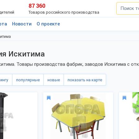
87 360
дителей
Товаров российского производства
рта
Новости
О проекте
китима
ия Искитима
итима. Товары производства фабрик, заводов Искитима с от
тингу
популярные
новые
показать на карте