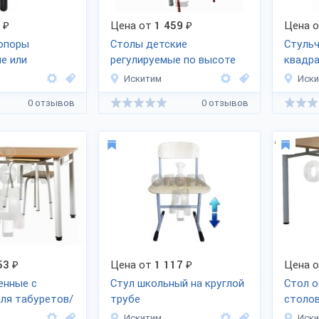
₽
Цена от
1 459
₽
Цена 
опоры
Столы детские
Стульч
е или
регулируемые по высоте
квадра
ские
Искитим
Иск
0 отзывов
0 отзывов
53
₽
Цена от
1 117
₽
Цена 
енные с
Стул школьный на круглой
Стол 
ля табуретов/
трубе
столо
Искитим
Иск