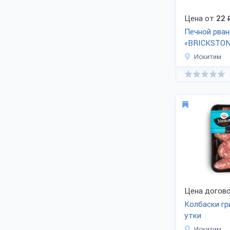
Цена от
22
Печной рван
«BRICKSTO
Искитим
Цена догово
Колбаски гр
утки
Искитим