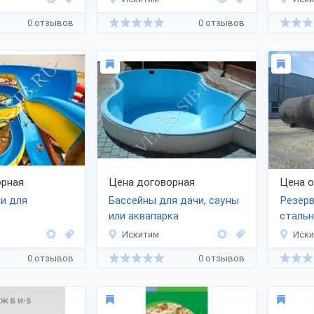
0 отзывов
0 отзывов
рная
Цена договорная
Цена 
и для
Бассейны для дачи, сауны
Резерв
или аквапарка
сталь
Искитим
Иск
0 отзывов
0 отзывов