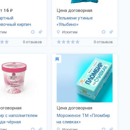
от
16
₽
Цена договорная
артный
Пельмени утиные
овочный кирпич
«Улыбино»
итим
Искитим
0 отзывов
0 отзывов
оговорная
Цена договорная
р с наполнителем
Мороженое ТМ «Пломбир
да-чёрная
на сливках»
дина»
итим
Искитим