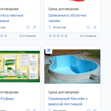
оговорная
Цена договорная
атесы мясные
Шпикачки в оболочке
анные
черева
итим
Искитим
0 отзывов
0 отзывов
оговорная
Цена договорная
«Руфид»
Скримерный бассейн с
римской лестницей
итим
Искитим