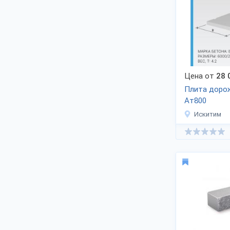
Цена от
28 
Плита доро
Ат800
Искитим