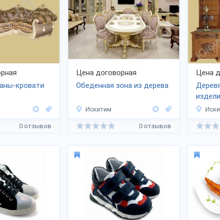
рная
Цена договорная
Цена д
ваны-кровати
Обеденная зона из дерева
Дерев
издели
Искитим
Иск
0 отзывов
0 отзывов