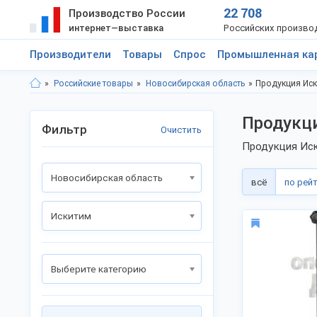
22 708
Производство России
интернет—выставка
Российских произво
Производители
Товары
Спрос
Промышленная ка
Российские товары
Новосибирская область
Продукция Ис
Продукц
Фильтр
Очистить
Продукция Иск
Новосибирская область
всё
по рей
Искитим
Выберите категорию