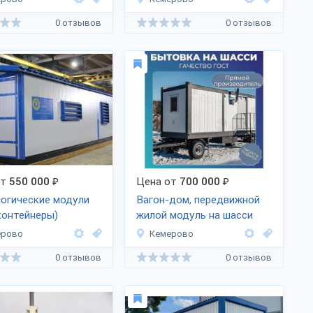
0 отзывов
0 отзывов
от
550 000
₽
Цена от
700 000
₽
огические модули
Вагон-дом, передвижной
контейнеры)
жилой модуль на шасси
ерово
Кемерово
0 отзывов
0 отзывов