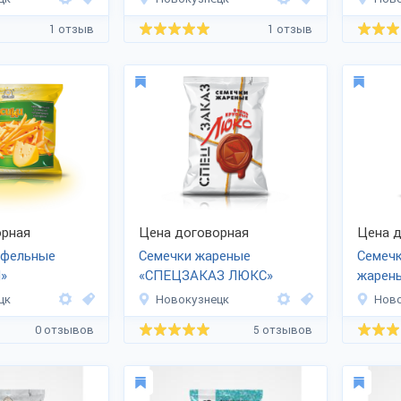
1 отзыв
1 отзыв
рная
Цена договорная
Цена д
офельные
Семечки жареные
Семечк
»
«СПЕЦЗАКАЗ ЛЮКС»
жарен
покупк
цк
Новокузнецк
Ново
0 отзывов
5 отзывов