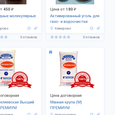
от
450
₽
Цена от
180
₽
одные молекулярные
Активированный уголь для
газо- и водоочистки
ерово
Кемерово
0 отзывов
0 отзывов
оговорная
Цена договорная
Беляевская Высший
Манная крупа (М)
ПРЕМИУМ
ПРЕМИУМ
кузнецк
Новокузнецк