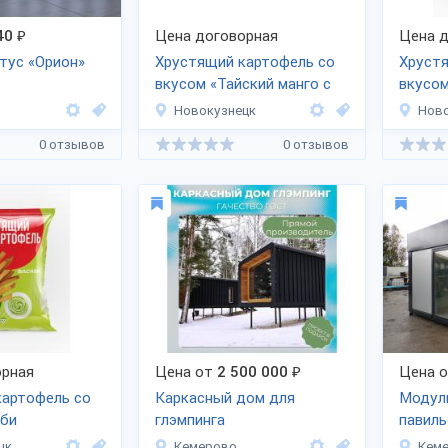
40
₽
Цена договорная
Цена д
тус «Орион»
Хрустящий картофель со
Хруст
вкусом «Тайский манго с
вкусо
чили»
Новокузнецк
Ново
0 отзывов
0 отзывов
рная
Цена от
2 500 000
₽
Цена 
картофель со
Каркасный дом для
Модул
аби
глэмпинга
павиль
цк
Кемерово
Кем