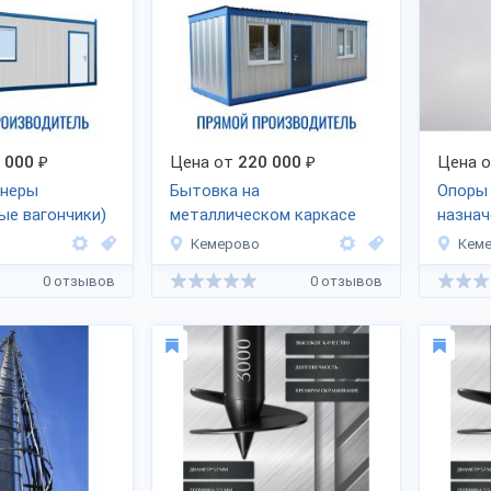
 000
₽
Цена от
220 000
₽
Цена 
йнеры
Бытовка на
Опоры
ые вагончики)
металлическом каркасе
назнач
Кемерово
Кем
0 отзывов
0 отзывов