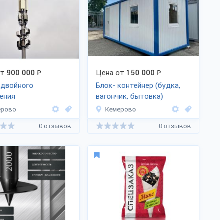
от
900 000
₽
Цена от
150 000
₽
 двойного
Блок- контейнер (будка,
ения
вагончик, бытовка)
ерово
Кемерово
0 отзывов
0 отзывов