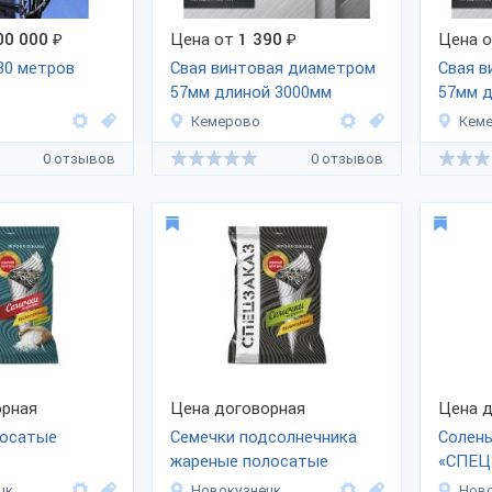
00 000
₽
Цена от
1 390
₽
Цена 
30 метров
Свая винтовая диаметром
Свая в
57мм длиной 3000мм
57мм д
Кемерово
Кем
0 отзывов
0 отзывов
рная
Цена договорная
Цена д
лосатые
Семечки подсолнечника
Солены
жареные полосатые
«СПЕЦ
цк
Новокузнецк
Ново