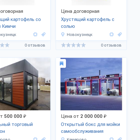
оговорная
Цена договорная
ящий картофель со
Хрустящий картофель с
м Кимчи
солью
кузнецк
Новокузнецк
0 отзывов
0 отзывов
от
500 000
₽
Цена от
2 000 000
₽
ьный торговый
Открытый бокс для мойки
он
самообслуживания
ерово
Кемерово