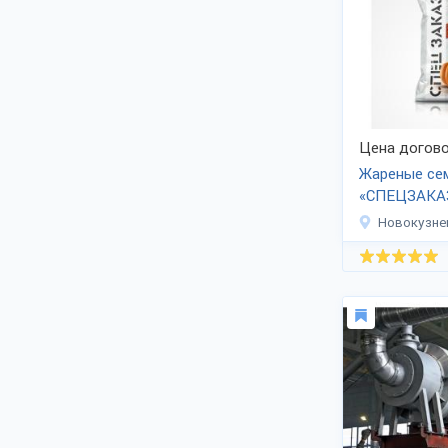
товары продовольственного
назначения;
бытовая химическая продукция;
вода и напитки;
пр. продукты.
Компании и комбинаты предлагают
российским представителям торговли,
в магазины, дилерам и оптовикам
Цена догово
сотрудничество, доставка в другие
Жареные се
страны. Партнерство с краями и
«СПЕЦЗАКА
республиками. Договоры и
сертификаты, декларации, прайс-листы
Новокузне
вышлет менеджер фирмы по запросу.
Условия оптовой закупки уточняйте.
Телефоны и адреса на сайте во
вкладке Контакты.