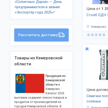
«Солнечных Даров» — День
предпринимателя и звание
Цена от
1 2
«Экспортёр года 2025»!
Столб ОДН 
Кемерово
Рассчитать доставку
Товары из Кемеровской
области
Продукция из
Кемеровской
области
и
Кемерово.
Цена догово
Каталог 2026
Семечки по
выставки содержит список товаров и
соленые
продуктов от производителей из
городов Кемеровской области. В
Новокузне