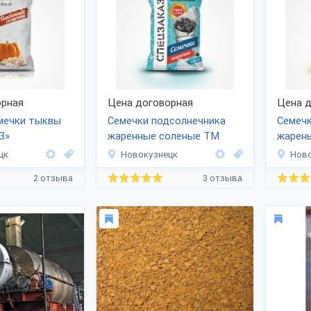
рная
Цена договорная
Цена д
мечки тыквы
Семечки подсолнечника
Семечк
З»
жаренные соленые ТМ
жарен
«СПЕЦЗАКАЗ»
цк
Новокузнецк
Ново
2 отзыва
3 отзыва