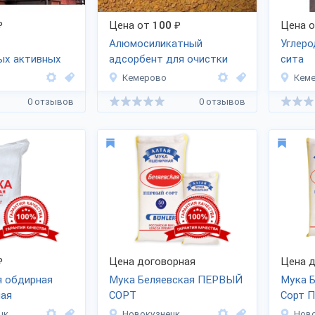
₽
Цена от
100
₽
Цена 
Алюмосиликатный
Углер
ых активных
адсорбент для очистки
сита
воды, стоков
Кемерово
Кем
0 отзывов
0 отзывов
₽
Цена договорная
Цена д
я обдирная
Мука Беляевская ПЕРВЫЙ
Мука 
ная
СОРТ
Сорт 
цк
Новокузнецк
Ново