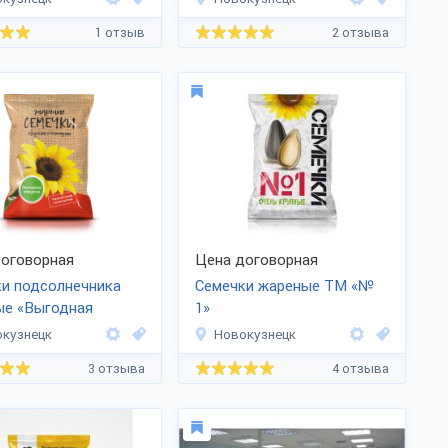
1 отзыв
2 отзыва
оговорная
Цена договорная
и подсолнечника
Семечки жареные ТМ «№
ые «Выгодная
1»
а»
кузнецк
Новокузнецк
3 отзыва
4 отзыва