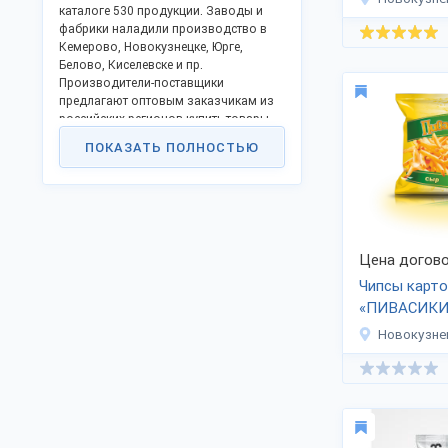
каталоге 530 продукции. Заводы и
фабрики наладили производство в
Кемерово, Новокузнецке, Юрге,
Белово, Киселевске и пр.
Производители-поставщики
предлагают оптовым заказчикам из
российских регионов купить товары
по выгодной цене, без накруток
ПОКАЗАТЬ ПОЛНОСТЬЮ
посредников. Продажа оптом, цена
договорная, доставка по России,
экспорт за рубеж.
В каталогах предприятий
промышленности:
Цена догово
спецтехника;
оборудование и агрегаты для
Чипсы карт
спецтехники, промышленные;
«ПИВАСИКИ
плодоовощная продукция;
продукты питания;
Новокузне
удобрения для овощей;
молочные изделия (творог,
молоко, кефир), кондитерские;
окна из стеклопластика,
деревянные;
мебель;