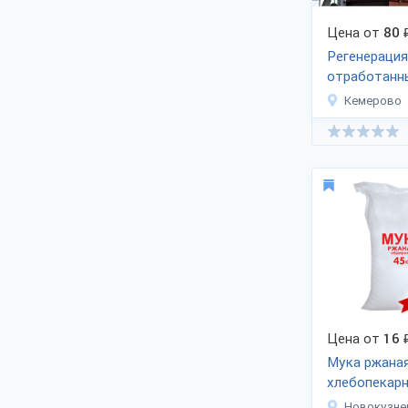
Цена от
80
Регенерация
отработанн
углей
Кемерово
Цена от
16
Мука ржана
хлебопекар
Новокузне