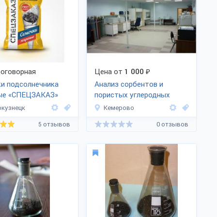
оговорная
Цена от
1 000
₽
и подсолнечника
Анализ сорбентов и
ые «СПЕЦЗАКАЗ»
пористых углеродных
материалов
кузнецк
Кемерово
5 отзывов
0 отзывов