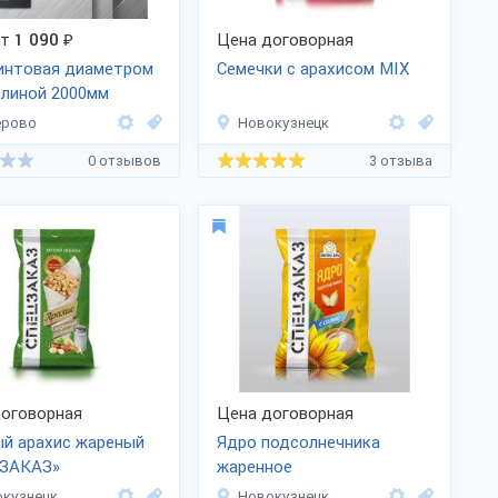
от
1 090
₽
Цена договорная
интовая диаметром
Семечки с арахисом MIX
линой 2000мм
ерово
Новокузнецк
0 отзывов
3 отзыва
оговорная
Цена договорная
й арахис жареный
Ядро подсолнечника
ЗАКАЗ»
жаренное
кузнецк
Новокузнецк