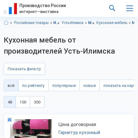
Производство России
интернет—выставка
Российские товары
Иркутская область
Усть-Илимск
Мебель
Кухонная мебель
Мебель, Иркутская обла
Кухонная мебель от
производителей Усть-Илимска
Показать фильтр
всё
по рейтингу
популярные
новые
показать на карте
48
100
300
Цена договорная
Гарнитур кухонный