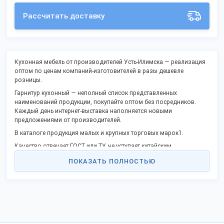
Рассчитать доставку
Кухонная мебель от производителей Усть-Илимска — реализация
оптом по ценам компаний-изготовителей в разы дешевле
розницы.
Гарнитур кухонный — неполный список представленных
наименований продукции, покупайте оптом без посредников.
Каждый день интернет-выставка наполняется новыми
предложениями от производителей.
В каталоге продукция малых и крупных торговых марок1.
Качество отвечает ГОСТ или ТУ, не уступает китайским
конкурентам.
ПОКАЗАТЬ ПОЛНОСТЬЮ
Станьте дилером или оптовым покупателем в своём крае.
Ускорьте процесс импортозамещения и модернизации
производства России и получите преимущества работы без
посредников.
Грузы отправляем во все регионы Российской Федерации,
таможенного союза и на экспорт.