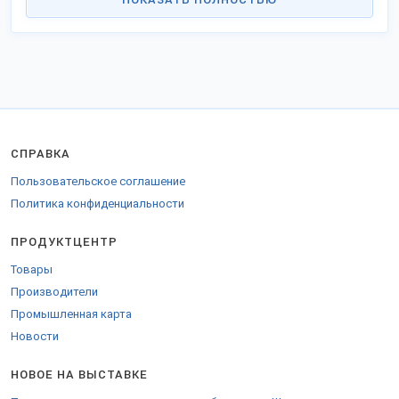
полиэтиленовые мешки и пакеты;
упаковочная продукция;
оконная фурнитура;
стройматериалы;
промышленное оборудование;
дизельные и газопоршниевые электростанции;
блок-контейнеры;
оборудование для пищевой промышленности;
мясные изделия от мясокомбината.
СПРАВКА
Список товаров, прайс-листы, условия продажи оптом и варианты
оплаты заказов смотрите в товарных карточках производителей
Пользовательское соглашение
на выставке.
Политика конфиденциальности
Производство сертифицировано в соответствии с ГОСТ и ТУ.
ПРОДУКТЦЕНТР
Компании приглашают к сотрудничеству оптовых заказчиков,
промышленные предприятия, дилеров, торговые фирмы.
Товары
География продаж: Россия, СНГ и зарубежье.
Производители
Промышленная карта
Новости
НОВОЕ НА ВЫСТАВКЕ