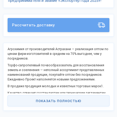
предпринимателя и звание «Экспортёр года 2025»!
Рассчитать доставку
Агрохимия от производителей Астрахани — реализация оптом по
ценам фирм-изготовителей в среднем на 70% выгоднее, чем у
посредников.
Торфо-сапропелевый почвообразователь для восстановления
земель и озеленения — неполный ассортимент представленных
наименований продукции, покупайте оптом без посредников.
Ежедневно Проект наполняется новыми предложениями.
В продаже продукция молодых и известных торговых марок1.
Качество отвечает госстандартам или техническим регламентам,
не уступает азиатским конкурентам.
ПОКАЗАТЬ ПОЛНОСТЬЮ
Станьте дилером или оптовым представителем в своём крае.
Поддержите процесс импортозамещения и модернизации
производства России и получите преимущества работы без