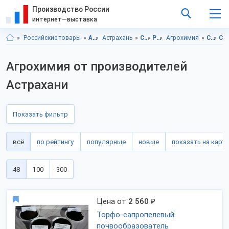
Производство России
интернет—выставка
Российские товары
Астраханская область
Астрахань
Сельское хозяйство
Растениеводство
Агрохимия
Сельское хозяйство, Астраханская область
Сельское хозяйство, Астрахань
Агрохимия от производителей
Астрахани
Показать фильтр
всё
по рейтингу
популярные
новые
показать на карте
48
100
300
Цена от
2 560
₽
Торфо-сапропелевый
почвообразователь