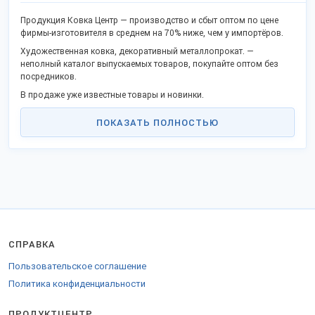
Продукция Ковка Центр — производство и сбыт оптом по цене
фирмы-изготовителя в среднем на 70% ниже, чем у импортёров.
Художественная ковка, декоративный металлопрокат. —
неполный каталог выпускаемых товаров, покупайте оптом без
посредников.
В продаже уже известные товары и новинки.
Качество соответствует госстандартам или техническим условиям,
ПОКАЗАТЬ ПОЛНОСТЬЮ
не проигрывает западным аналогам.
Станьте дилером или оптовым партнёром в своём городе и
получите выгоду работы без посредников. Продаем продукцию в
городах: Москва, Белгород, Тольятти, Санкт-Петербург, Курск и
других.
Заказы отправляем удобной ТК во все регионы Российской
Федерации, таможенного союза и на экспорт.
Для поставки в страны Таможенного союза оформляются
СПРАВКА
сопроводительные бумаги.
Отправьте заказ на
стенде компании
.
Пользовательское соглашение
Политика конфиденциальности
ПРОДУКТЦЕНТР