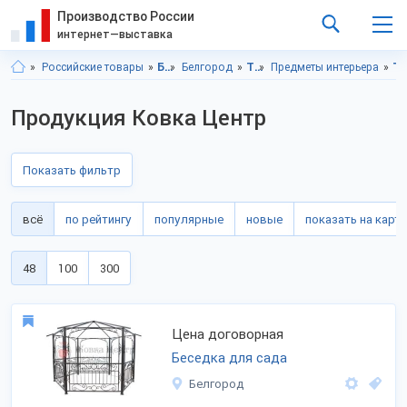
Производство России
интернет—выставка
Российские товары
Белгородская область
Белгород
Товары для дома
Предметы интерьера
Товары для дома, Белгород
Продукция Ковка Центр
Показать фильтр
всё
по рейтингу
популярные
новые
показать на карте
48
100
300
Цена договорная
Беседка для сада
Белгород