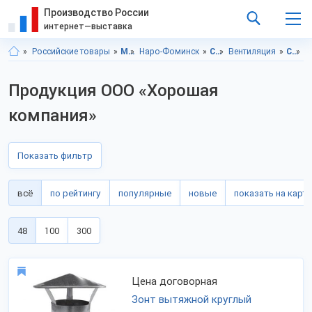
Производство России
интернет—выставка
Российские товары
Московская область
Наро-Фоминск
Строительство и ремонт
Вентиляция
Строительство и ремонт, Московская область
Строительство и рем
Продукция ООО «Хорошая
компания»
Показать фильтр
всё
по рейтингу
популярные
новые
показать на карте
48
100
300
Цена договорная
Зонт вытяжной круглый