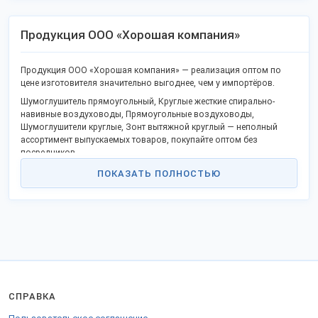
Продукция ООО «Хорошая компания»
Продукция ООО «Хорошая компания» — реализация оптом по
цене изготовителя значительно выгоднее, чем у импортёров.
Шумоглушитель прямоугольный, Круглые жесткие спирально-
навивные воздуховоды, Прямоугольные воздуховоды,
Шумоглушители круглые, Зонт вытяжной круглый — неполный
ассортимент выпускаемых товаров, покупайте оптом без
посредников.
В каталоге уже известные товары и новая продукция.
ПОКАЗАТЬ ПОЛНОСТЬЮ
Качество отвечает госстандартам или техническим регламентам,
не уступает китайским конкурентам.
Станьте дилером или оптовым партнёром в своём городе и
получите преимущества сотрудничества без посредников.
Продаем продукцию в городах: Москва, Подольск, Санкт-
Петербург, Тольятти, Псков и других.
Доставляем удобной ТК во все регионы России, СНГ и за границу.
СПРАВКА
Для продажи за пределы РФ оформляются разрешительные
документы.