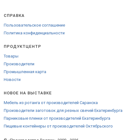
товары в городах: Москва, Санкт-Петербург, Нижний Новгород,
Владимир, Краснодар и других.
Доставка удобной транспортной компанией в любые города
СПРАВКА
Российской Федерации, таможенного союза и за рубеж.
Пользовательское соглашение
Для доставки в страны Евросоюза оформляются
Политика конфиденциальности
сопроводительные сертификаты.
Закажите продукцию на
странице компании
.
ПРОДУКТЦЕНТР
Товары
Производители
Промышленная карта
Новости
НОВОЕ НА ВЫСТАВКЕ
Мебель из ротанга от производителей Саранска
Производители заготовок для резных свечей Екатеринбурга
Парниковые пленки от производителей Екатеринбурга
Пищевые контейнеры от производителей Октябрьского