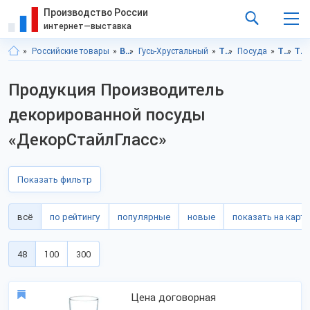
Производство России
интернет—выставка
Российские товары
Владимирская область
Гусь-Хрустальный
Товары для дома
Посуда
Товары для дома, Владимирская область
Товары для дома, г.Гусь-Хрустальный
Продукция Производитель
декорированной посуды
«ДекорСтайлГласс»
Показать фильтр
всё
по рейтингу
популярные
новые
показать на карте
48
100
300
Цена договорная