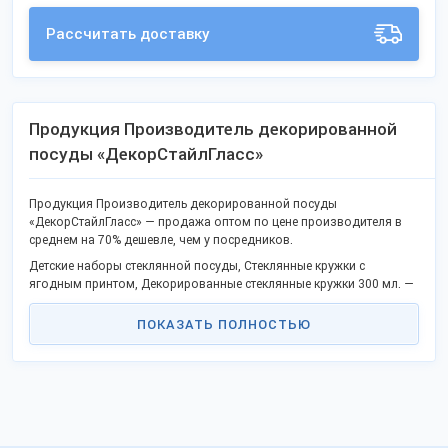
Рассчитать доставку
Продукция Производитель декорированной
посуды «ДекорСтайлГласс»
Продукция Производитель декорированной посуды
«ДекорСтайлГласс» — продажа оптом по цене производителя в
среднем на 70% дешевле, чем у посредников.
Детские наборы стеклянной посуды, Стеклянные кружки с
ягодным принтом, Декорированные стеклянные кружки 300 мл. —
неполный список выпускаемых товаров, покупайте оптом без
посредников.
ПОКАЗАТЬ ПОЛНОСТЬЮ
В списке уже известные товары и новинки.
Качество соответствует ГОСТ или техническим условиям, не
проигрывает западным товарам.
Станьте дилером или оптовым покупателем в своём городе и
получите выгоду сотрудничества без посредников. Продаем