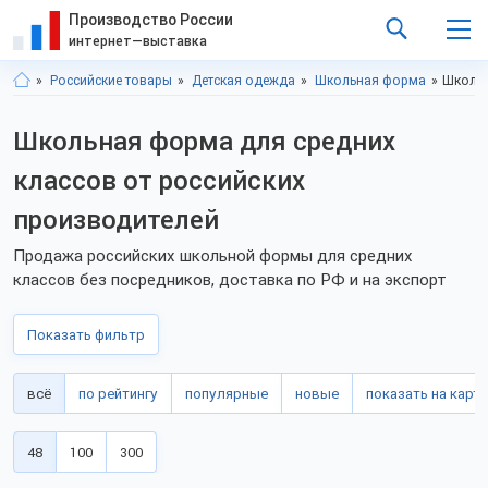
Производство России
интернет—выставка
Российские товары
Детская одежда
Школьная форма
Школьн
Школьная форма для средних
классов от российских
производителей
Продажа российских школьной формы для средних
классов без посредников, доставка по РФ и на экспорт
Показать фильтр
всё
по рейтингу
популярные
новые
показать на карте
48
100
300