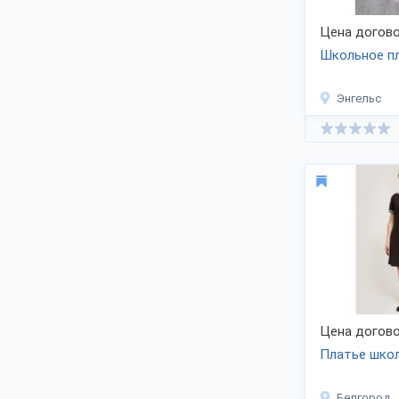
Цена догово
Школьное п
Энгельс
Цена догово
Платье шко
Белгород