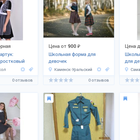
рная
Цена от
900
₽
Цена д
артук:
Школьная форма для
Школь
дростковый
девочек
для де
кол
Каменск-Уральский
Сам
0 отзывов
0 отзывов