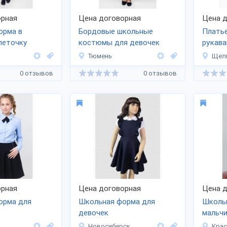
рная
Цена договорная
Цена д
орма в
Бордовые школьные
Плать
леточку
костюмы для девочек
рукава
(SMEN
Тюмень
Щел
0 отзывов
0 отзывов
рная
Цена договорная
Цена д
орма для
Школьная форма для
Школь
девочек
мальчи
Новосибирск
Кра