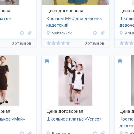
рная
Цена договорная
Цена 
латье
Костюм МЧС для девочек
Школь
кадетский
девоч
Челябинск
Арм
0 отзывов
0 отзывов
рная
Цена договорная
Цена д
льное «Май»
Школьное платье «Успех»
Костю
девоч
Белгород
Люб