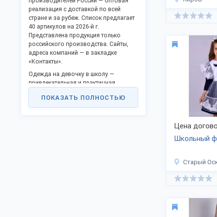
производителей России — оптовая
реализация с доставкой по всей
стране и за рубеж. Список предлагает
40 артикулов на 2026-й г.
Представлена продукция только
российского производства. Сайты,
адреса компаний — в закладке
«Контакты».
Одежда на девочку в школу —
привлекательная и практичная
одежда для каждодневного ношения.
ПОКАЗАТЬ ПОЛНОСТЬЮ
Дизайн разрабатывается
профессиональными дизайнерами.
Налажено производство моделей
Цена догово
любого размера и цвета, на разл.
рост. Популярные элементы:
Школьный фа
блузки,
жакеты,
Старый Ос
платья,
сарафаны,
юбки,
жилеты,
костюмы,
пиджаки и пр.