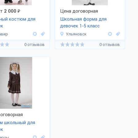
от
2 000
₽
Цена договорная
ный костюм для
Школьная форма для
ек
девочек 1-5 класс
авир
Ульяновск
0 отзывов
0 отзывов
оговорная
м школьный для
ек
ерцы