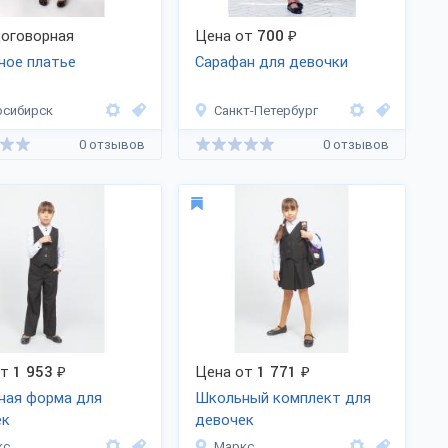
оговорная
Цена от
700
₽
ное платье
Сарафан для девочки
осибирск
Санкт-Петербург
0 отзывов
0 отзывов
от
1 953
₽
Цена от
1 771
₽
ная форма для
Школьный комплект для
ек
девочек
кс
Маркс