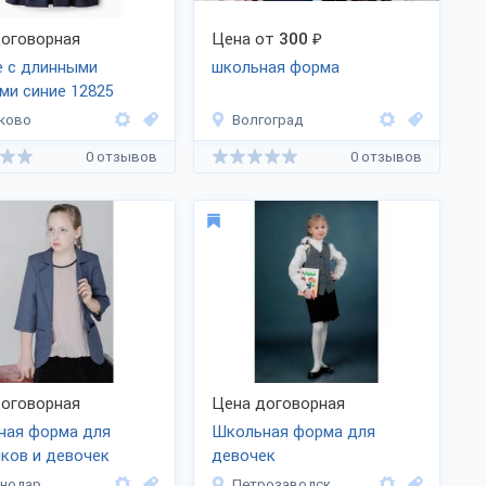
оговорная
Цена от
300
₽
е с длинными
школьная форма
ми синие 12825
A)
ково
Волгоград
0 отзывов
0 отзывов
оговорная
Цена договорная
ная форма для
Школьная форма для
ков и девочек
девочек
снодар
Петрозаводск