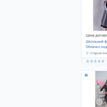
Применяемые материалы —
трикотажные ткани, натуральные и
синтетические. Предприятия
используют новое автоматическое
оборудование. Список товаров
обновляется.
Производители школьной униформы
приглашают сотрудничать оптовых
Цена догово
заказчиков, региональных
Школьный ф
дистрибьюторов и поставщиков. По
Облачко по
поводу купить детскую продукцию
оптом, скачать прайс — пишите
Старый Ос
сотрудникам фирм на их страницах.
Продажа оптом по специальной цене.
Каталог регулярно дополняется.