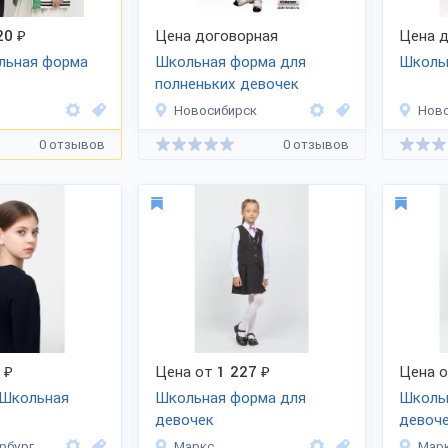
20
₽
Цена договорная
Цена д
льная форма
Школьная форма для
Школь
полненьких девочек
Новосибирск
Нов
0 отзывов
0 отзывов
₽
Цена от
1 227
₽
Цена 
«Школьная
Школьная форма для
Школь
девочек
девоч
рбург
Маркс
Мар