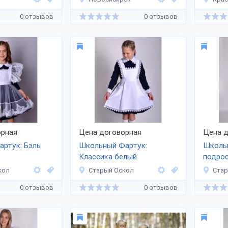
0 отзывов
0 отзывов
рная
Цена договорная
Цена д
ртук: Бэль
Школьный Фартук:
Школь
Классика белый
подро
кол
Старый Оскол
Стар
0 отзывов
0 отзывов