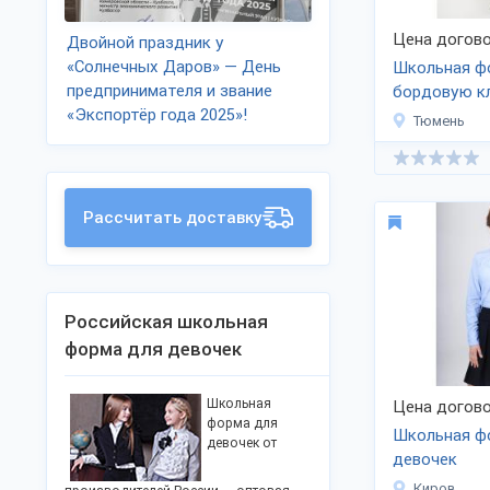
Цена догово
Двойной праздник у
«Солнечных Даров» — День
Школьная ф
предпринимателя и звание
бордовую к
«Экспортёр года 2025»!
Тюмень
Рассчитать доставку
Российская школьная
форма для девочек
Школьная
Цена догово
форма для
Школьная ф
девочек от
девочек
Киров