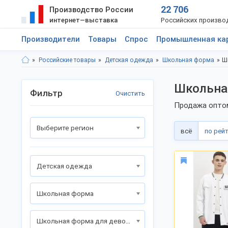
22 706
Производство России
интернет—выставка
Российских произво
Производители
Товары
Спрос
Промышленная ка
Российские товары
Детская одежда
Школьная форма
Ш
Школьная
Фильтр
Очистить
Продажа оптом
Выберите регион
всё
по рей
Детская одежда
Школьная форма
Школьная форма для девочек