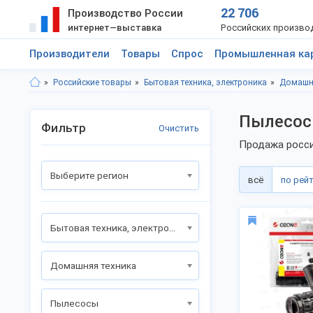
22 706
Производство России
интернет—выставка
Российских произво
Производители
Товары
Спрос
Промышленная ка
Российские товары
Бытовая техника, электроника
Домашн
Пылесос
Фильтр
Очистить
Продажа росси
Выберите регион
всё
по рей
Бытовая техника, электроника
Домашняя техника
Пылесосы