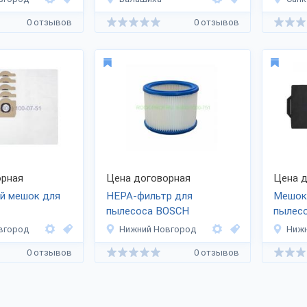
0 отзывов
0 отзывов
рная
Цена договорная
Цена д
й мешок для
НЕРА-фильтр для
Мешок
пылесоса BOSCH
пылес
вгород
Нижний Новгород
Нижн
0 отзывов
0 отзывов