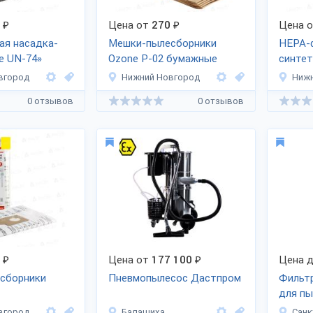
₽
Цена от
270
₽
Цена 
ая насадка-
Мешки-пылесборники
HEPA-ф
e UN-74»
Ozone P-02 бумажные
синте
AP250
вгород
Нижний Новгород
Нижн
0 отзывов
0 отзывов
₽
Цена от
177 100
₽
Цена д
сборники
Пневмопылесос Дастпром
Фильтр
для пы
Z8172
вгород
Балашиха
Санк