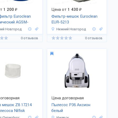
от
1 200
₽
Цена от
1 430
₽
ильтр Euroclean
Фильтр-мешок Euroclean
тический AGSM-
EUR-5213
ий Новгород
Нижний Новгород
0 отзывов
0 отзывов
оговорная
Цена договорная
 мешок Z8 17214
Пылесос Р36 Аксион
лесоса Nilfisk
белый
1
т-Петербург
Ижевск