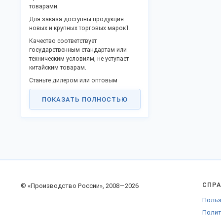
товарами.
Для заказа доступны продукция
новых и крупных торговых марок1.
Качество соответствует
государственным стандартам или
техническим условиям, не уступает
китайским товарам.
Станьте дилером или оптовым
представителем в своём городе.
Поддержите программу
ПОКАЗАТЬ ПОЛНОСТЬЮ
импортозамещения и модернизации
промышленности России и получайте
выгоду прямого сотрудничества.
Доставляем во все регионы
Российской Федерации, таможенного
союза и за границу.
СПР
© «Производство России», 2008—2026
Польз
Полит