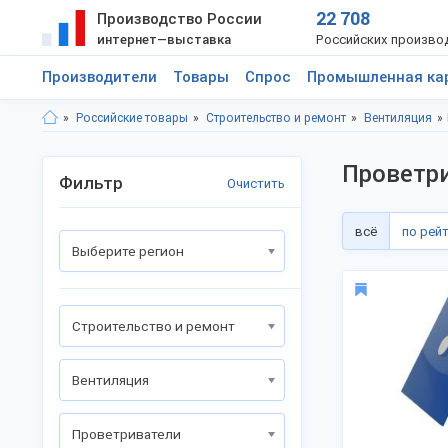
22 708
Производство России
интернет—выставка
Российских произво
Производители
Товары
Спрос
Промышленная ка
Российские товары
Строительство и ремонт
Вентиляция
Проветри
Фильтр
Очистить
всё
по рей
Выберите регион
Строительство и ремонт
Вентиляция
Проветриватели