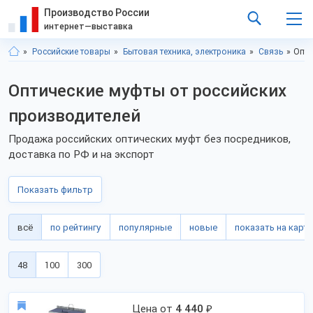
Производство России
интернет—выставка
Российские товары
Бытовая техника, электроника
Связь
Опти
Оптические муфты от российских
производителей
Продажа российских оптических муфт без посредников,
доставка по РФ и на экспорт
Показать фильтр
всё
по рейтингу
популярные
новые
показать на карте
48
100
300
Цена от
4 440
₽