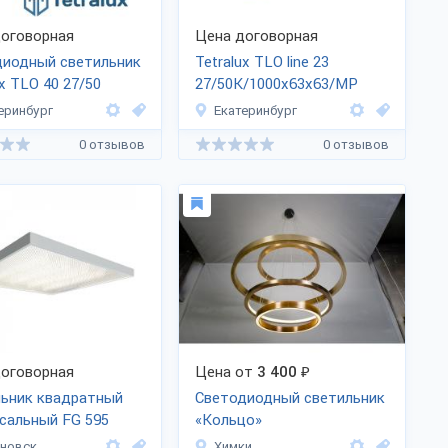
оговорная
Цена договорная
диодный светильник
Tetralux TLO line 23
ux TLO 40 27/50
27/50К/1000х63х63/МР
еринбург
Екатеринбург
0 отзывов
0 отзывов
оговорная
Цена от
3 400
₽
льник квадратный
Светодиодный светильник
сальный FG 595
«Кольцо»
новск
Химки