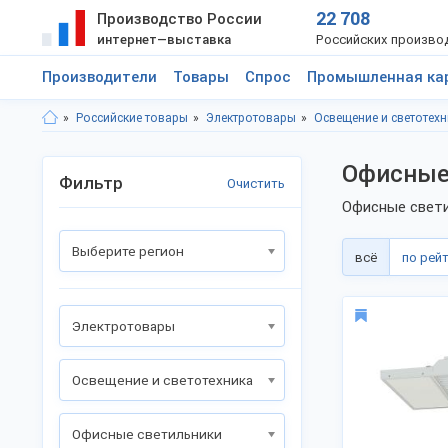
22 708
Производство России
интернет—выставка
Российских произво
Производители
Товары
Спрос
Промышленная ка
Российские товары
Электротовары
Освещение и светотехн
Офисные 
Фильтр
Очистить
Офисные свети
Выберите регион
всё
по рей
Электротовары
Освещение и светотехника
Офисные светильники