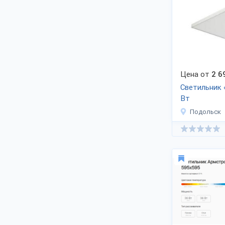
расчет стоимости.
Действует государственная
поддержка закупки LED-освещения
для бюджетных организаций. Ведётся
замещение ЛВО и ЛПО светильников
на ДПО. Компании регулярно
предлагают новинки. Материал
корпуса - металл, алюминий, пластик.
Цена от
2 6
Выбор цветового решения. Доставка
по запросу по Москве и области,
Светильник 
регионы России и СНГ. Помимо
Вт
офисных, предприятия выпускают
Подольск
промышленные, уличные,
влагозащищенные и пр. изделия.
Производитель приглашает
сотрудничать поставщиков сырья,
профиля и рассеивателей, офисные
учреждения, дистрибьюторов. Сайт,
телефон, адрес ищите в закладке
«Контакты». Чтобы купить товар
оптом, скачать прайс, уточнить цену -
пишите менеджеру компании.
Дилерам - договорные цены и
специальные условия.