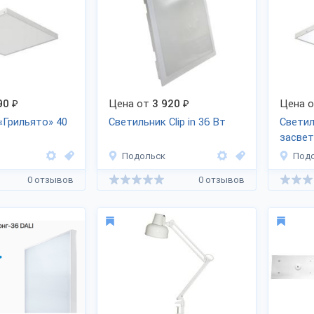
90
₽
Цена от
3 920
₽
Цена 
«Грильято» 40
Светильник Clip in 36 Вт
Светил
засвет
«Армс
Подольск
Под
0 отзывов
0 отзывов