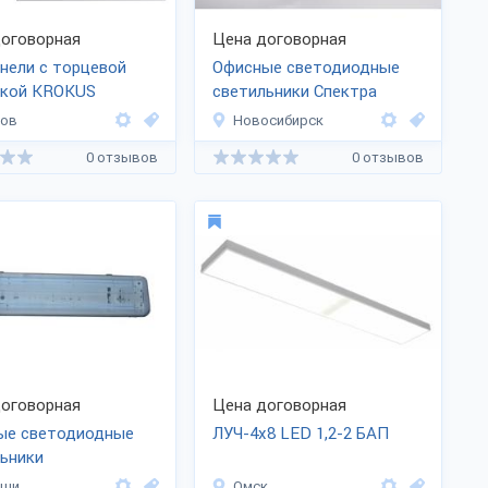
оговорная
Цена договорная
нели с торцевой
Офисные светодиодные
ткой KROKUS
светильники Спектра
тов
Новосибирск
0 отзывов
0 отзывов
оговорная
Цена договорная
ые светодиодные
ЛУЧ-4х8 LED 1,2-2 БАП
ьники
иши
Омск