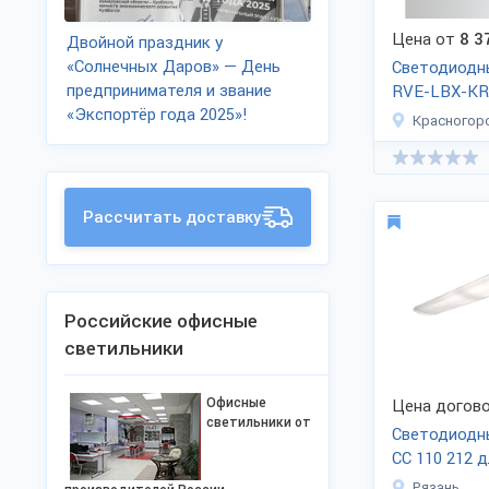
Цена от
8 3
Двойной праздник у
«Солнечных Даров» — День
Светодиодн
предпринимателя и звание
RVE-LBX-K
«Экспортёр года 2025»!
Красногор
Рассчитать доставку
Российские офисные
светильники
Офисные
Цена догово
светильники от
Светодиодн
CC 110 212 
освещения
Рязань