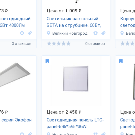
73
₽
Цена от
1 009
₽
Цена д
 светодиодный
Светильник настольный
Корпус
36Вт 4300Лм
БЕТА на струбцине, 60Вт,
свето
светил
Великий Новгород
Бело
0 отзывов
0 отзывов
76
₽
Цена от
2 450
₽
Цена 
 серии Экофон
Светодиодная панель LTC-
Светод
panel-595*595*36W.
panel-
Преми
Новосибирск
Нов