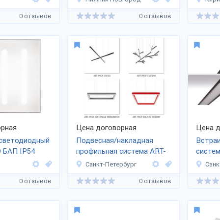
0 отзывов
0 отзывов
рная
Цена договорная
Цена д
 светодиодный
Подвесная/накладная
Встра
 БАП IP54
профильная система ART-
систем
LINE
Санкт-Петербург
Санк
0 отзывов
0 отзывов