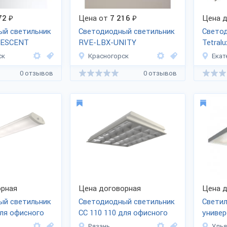
72
₽
Цена от
7 216
₽
Цена д
ый светильник
Светодиодный светильник
Свето
RESCENT
RVE-LBX-UNITY
Tetral
ск
Красногорск
Екат
0 отзывов
0 отзывов
рная
Цена договорная
Цена д
ый светильник
Светодиодный светильник
Свети
для офисного
CC 110 110 для офисного
универ
освещения
Рязань
Улья