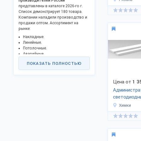
производителей России
представлены в каталоге 2026-го г.
Список демонстрирует 180 товара.
Компании наладили производство и
продажи оптом. Ассортимент на
рынке:
Накладные.
Линейные.
Потолочные.
Аварийные.
Встраиваемые.
ПОКАЗАТЬ ПОЛНОСТЬЮ
Подвесные и пр. артикулы.
Прогрессирует направление
светодиодного освещения в офис.
Цена от
1 3
Светодиоды на порядок эффективнее
Администра
по долговечности и экономичности
ламп накаливания и
светодиодн
люминесцентного аналога. Размеры,
Химки
световой поток и температура,
мощность и др. технические
характеристики уточняйте при заказе.
Популярны серии изделий российских
брендов «Вартон», «Фокус»,
«АтомСвет». Официальная гарантия,