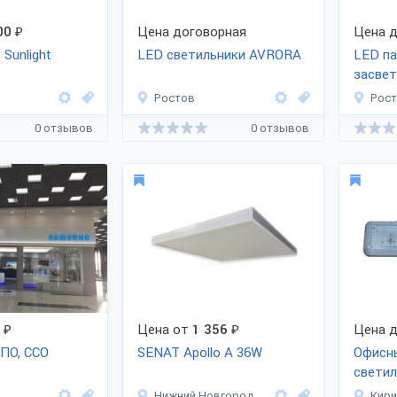
00
₽
Цена договорная
Цена д
Sunlight
LED светильники AVRORA
LED па
засве
Ростов
Рос
0 отзывов
0 отзывов
₽
Цена от
1 356
₽
Цена д
СПО, ССО
SENAT Apollo A 36W
Офисн
светил
Нижний Новгород
Кир