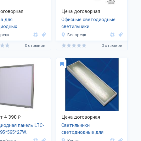
оговорная
Цена договорная
а для
Офисные светодиодные
диодных
светильники
ьников
рецк
Белорецк
0 отзывов
0 отзывов
от
4 390
₽
Цена договорная
иодная панель LTC-
Светильники
595*595*27W.
светодиодные для
ум.
офисных учреждений
осибирск
Курск