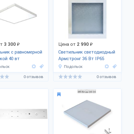
от
3 300
₽
Цена от
2 990
₽
ьник с равномерной
Светильник светодиодный
кой 40 вт
Армстронг 36 Вт IP65
тронг»
ольск
Подольск
0 отзывов
0 отзывов