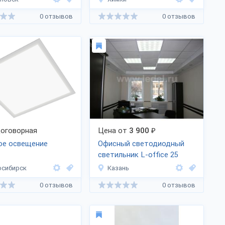
0 отзывов
0 отзывов
оговорная
Цена от
3 900
₽
ое освещение
Офисный светодиодный
светильник
L-office
25
осибирск
Казань
0 отзывов
0 отзывов