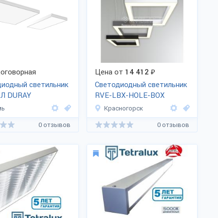
оговорная
Цена от
14 412
₽
диодный светильник
Светодиодный светильник
Л DURAY
RVE-LBX-HOLE-BOX
мь
Красногорск
0 отзывов
0 отзывов