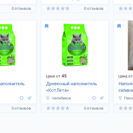
0 отзывов
0 отзывов
45
Цена от
Цена от
наполнитель
Древесный наполнитель
Напол
«КотЛета»
силика
Челябинск
Пенз
0 отзывов
0 отзывов