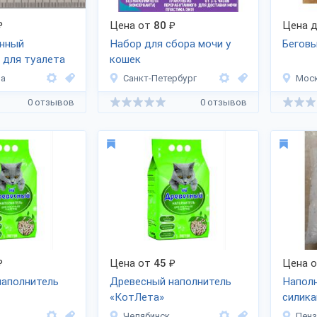
₽
Цена от
80
₽
Цена д
анный
Набор для сбора мочи у
Беговы
 для туалета
кошек
ла
Санкт-Петербург
Мос
0 отзывов
0 отзывов
₽
Цена от
45
₽
Цена 
наполнитель
Древесный наполнитель
Напол
«КотЛета»
силика
Челябинск
Пенз