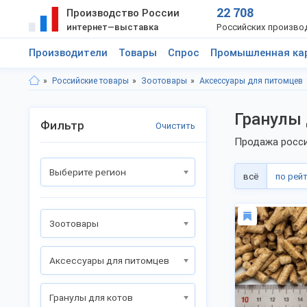
22 708
Производство России
интернет—выставка
Российских произво
Производители
Товары
Спрос
Промышленная ка
Российские товары
Зоотовары
Аксессуары для питомцев
Гранулы 
Фильтр
Очистить
Продажа росси
Выберите регион
всё
по рей
Зоотовары
Аксессуары для питомцев
Гранулы для котов