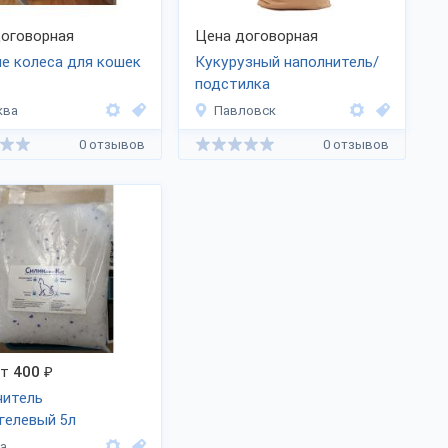
оговорная
Цена договорная
е колеса для кошек
Кукурузный наполнитель/
подстилка
ква
Павловск
0 отзывов
0 отзывов
от
400
₽
нитель
гелевый 5л
а