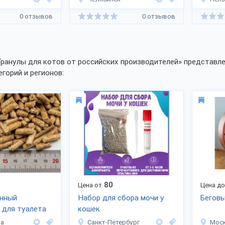
0 отзывов
0 отзывов
Гранулы для котов от российских производителей» представле
егорий и регионов:
80
Цена от
Цена д
анный
Набор для сбора мочи у
Беговы
 для туалета
кошек
ла
Санкт-Петербург
Мос