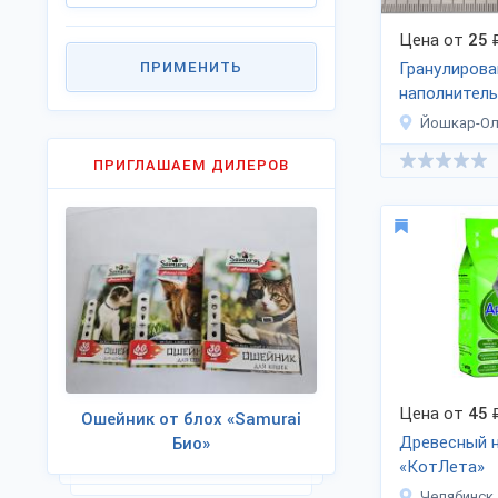
Цена от
25
ПРИМЕНИТЬ
Гранулиров
наполнитель
животных
Йошкар-О
ПРИГЛАШАЕМ ДИЛЕРОВ
Цена от
45
Ошейник от блох «Samurai
Древесный 
Био»
«КотЛета»
Челябинск