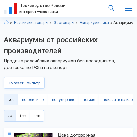
Производство России
интернет—выставка
Российские товары
Зоотовары
Аквариумистика
Аквариумы о
Аквариумы от российских
производителей
Продажа российских аквариумов без посредников,
доставка по РФ и на экспорт
Показать фильтр
всё
по рейтингу
популярные
новые
показать на карте
48
100
300
Цена договорная