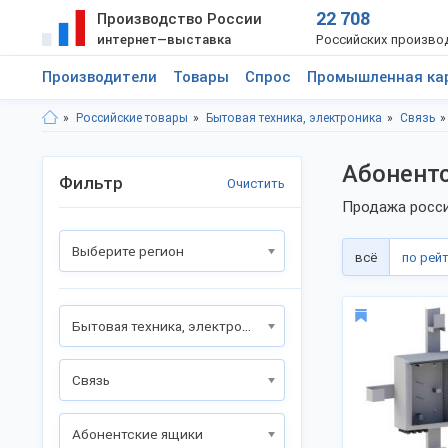
22 708
Производство России
интернет—выставка
Российских произво
Производители
Товары
Спрос
Промышленная ка
Российские товары
Бытовая техника, электроника
Связь
Абонентс
Фильтр
Очистить
Продажа росси
Выберите регион
всё
по рей
Бытовая техника, электроника
Связь
Абонентские ящики