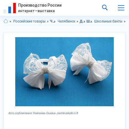
Производство России
интернет—выставка
Российские товары
Челябинская область
Челябинск
Детская одежда
Школьная форма
Школьные банты
Фото опубликовано: Компания «Сказка», bantiki-zakolki.ru ©