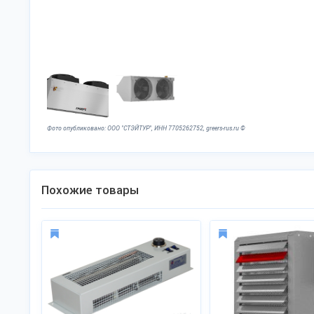
Фото опубликовано: ООО "СТЭЙТУР", ИНН 7705262752, greers-rus.ru ©
Похожие товары