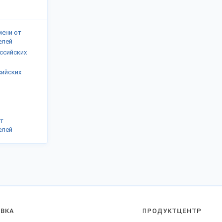
мени от
елей
оссийских
сийских
от
елей
АВКА
ПРОДУКТЦЕНТР