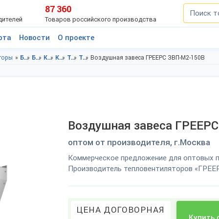
87 360
дителей
Товаров российского производства
рта
Новости
О проекте
торы
Бытовая техника, электроника в Московской области
Бытовая техника, электроника в г.Москва
Климатическая техника в Московская область
Климатическая техника в г.Москва
Тепловые вентиляторы в Московская область
Тепловые вентиляторы в г.Москва
Воздушная завеса ГРЕЕРС ЗВП-М2-150В
Воздушная завеса ГРЕЕРС
оптом от производителя, г.Москва
Коммерческое предложение для оптовых п
Производитель тепловентиляторов «ГРЕЕР
ЦЕНА ДОГОВОРНАЯ
Купить 