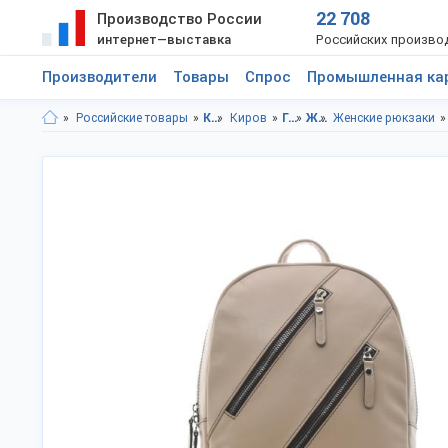
22 708
Производство России
интернет—выставка
Российских произво
Производители
Товары
Спрос
Промышленная ка
Российские товары
Кировская область
Киров
Галантерея
Женские сумки
Женские рюкзаки