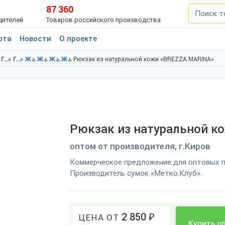
87 360
дителей
Товаров российского производства
рта
Новости
О проекте
Галантерея в Кировской области
Галантерея в г.Киров
Женские сумки в Кировская область
Женские сумки в г.Киров
Женские рюкзаки в Кировская область
Женские рюкзаки в г.Киров
Рюкзак из натуральной кожи «BREZZA MARINA»
Рюкзак из натуральной к
оптом от производителя, г.Киров
Коммерческое предложение для оптовых п
Производитель сумок «Метко.Клуб».
2 850
₽
ЦЕНА ОТ
Купить оп