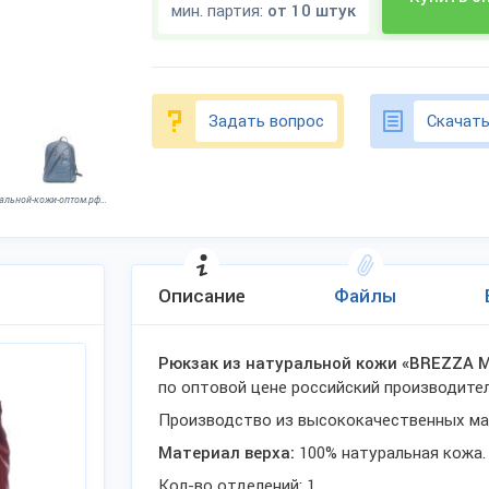
мин. партия:
от 10 штук
Задать вопрос
Скачать
Фото опубликовано: ИП Скурихин Дмитрий Анатольевич, ИНН 432900164100, сумки-из-натуральной-кожи-оптом.рф/ ©
Описание
Файлы
Рюкзак из натуральной кожи «BREZZA 
по оптовой цене российский производите
Производство из высококачественных ма
Материал верха:
100% натуральная кожа.
Кол-во отделений: 1.