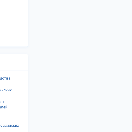
одства
ийских
 от
елей
т
российских