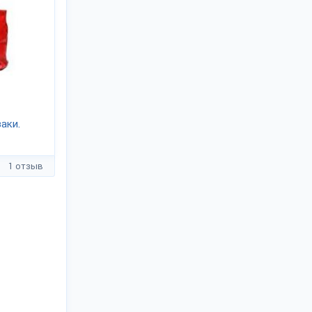
аки.
1 отзыв