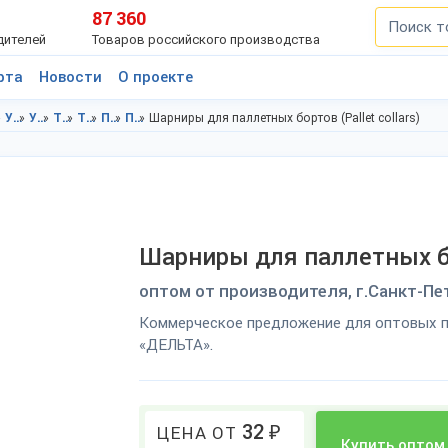
87 360
дителей
Товаров российского производства
рта
Новости
О проекте
Упаковка в Ленинградской области
Упаковка в г.Санкт-Петербург
Тара в Ленинградская область
Тара в г.Санкт-Петербург
Паллеты в Ленинградская область
Паллеты в г.Санкт-Петербург
Шарниры для паллетных бортов (Pallet collars)
Шарниры для паллетных бор
оптом от производителя, г.Санкт-Пе
Коммерческое предложение для оптовых п
«ДЕЛЬТА».
32
₽
ЦЕНА ОТ
Купить оптом 