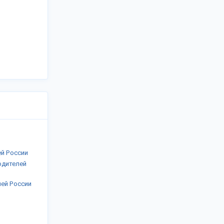
ей России
одителей
лей России