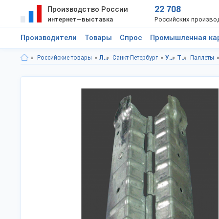
22 708
Производство России
интернет—выставка
Российских произво
Производители
Товары
Спрос
Промышленная ка
Российские товары
Ленинградская область
Санкт-Петербург
Упаковка
Тара
Паллеты