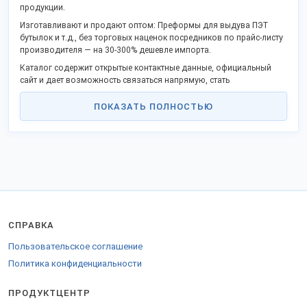
продукции.
Изготавливают и продают оптом: Преформы для выдува ПЭТ
бутылок и т.д., без торговых наценок посредников по прайс-листу
производителя — на 30-300% дешевле импорта.
Каталог содержит открытые контактные данные, официальный
сайт и дает возможность связаться напрямую, стать
дистрибьютором в Вашем крае.
ПОКАЗАТЬ ПОЛНОСТЬЮ
Российские производственные предприятия активно
поддерживают программу импортозамещения и модернизации,
предлагают взаимовыгодное партнерство.
Заказы отправляем во все регионы Российской Федерации,
таможенного союза и на экспорт.
Для доставки в страны Таможенного союза оформляются
соответствующие сертификаты.
СПРАВКА
Пользовательское соглашение
Политика конфиденциальности
ПРОДУКТЦЕНТР