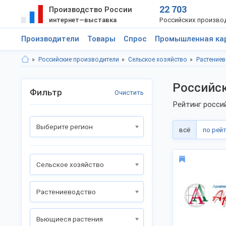
22 703
Производство России
интернет—выставка
Российских произво
Производители
Товары
Спрос
Промышленная ка
Российские производители
Сельское хозяйство
Растение
Российс
Фильтр
Очистить
Рейтинг росси
Выберите регион
всё
по рей
Сельское хозяйство
Растениеводство
Вьющиеся растения