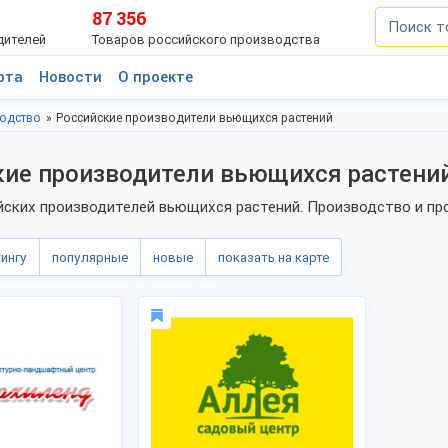
87 356
дителей
Товаров российского производства
рта
Новости
О проекте
водство
Российские производители вьющихся растений
кие производители вьющихся растени
йских производителей вьющихся растений. Производство и пр
тингу
популярные
новые
показать на карте