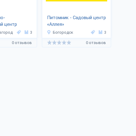
но-
Питомник - Садовый центр
й центр
«Аллея»
вгород
3
Богородск
3
0 отзывов
0 отзывов