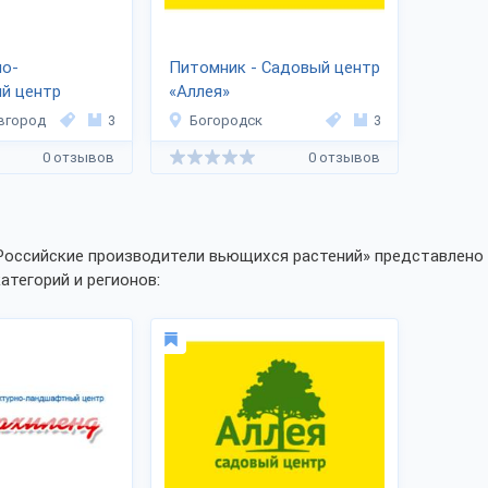
но-
Питомник - Садовый центр
й центр
«Аллея»
вгород
3
Богородск
3
0 отзывов
0 отзывов
Российские производители вьющихся растений» представлено 
категорий и регионов: