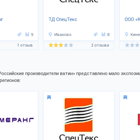
нг
ТД СпецТекс
ООО «К
9
Иваново
8
Кин
1 отзыв
2 отзыва
Российские производители ватин» представлено мало экспозиц
регионов: