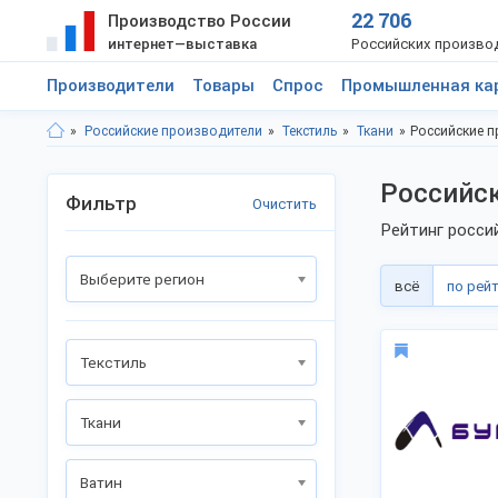
22 706
Производство России
интернет—выставка
Российских произво
Производители
Товары
Спрос
Промышленная ка
Российские производители
Текстиль
Ткани
Российские п
Российск
Фильтр
Очистить
Рейтинг росси
Выберите регион
всё
по рей
Текстиль
Ткани
Ватин