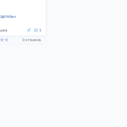
артель»
ешма
5
0 отзывов