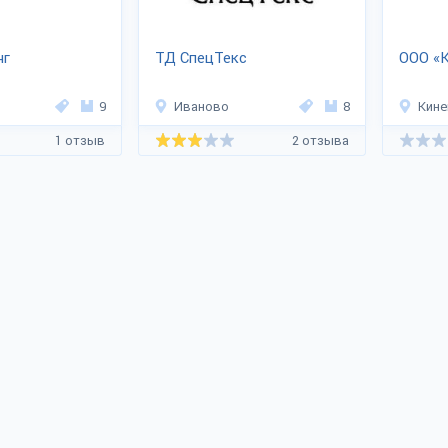
нг
ТД СпецТекс
ООО «К
9
Иваново
8
Кин
1 отзыв
2 отзыва