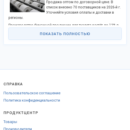
Продажа оптом по договорной цене. В
список внесено 70 поставщиков на 2026-й г.
Уточняйте условия оплаты и доставки в
регионы.
Производство бумажной продукции для туалета растёт до 12% в
год. Отечественные производители уверенно насыщают рынок.
ПОКАЗАТЬ ПОЛНОСТЬЮ
Изделия предлагаются в диспенсерах и рулонах. Компании
изготавливают разновидности санитарно-гигиенических изделий:
однослойные,
двухслойные,
трёхслойные и более.
СГИ с 1 и 2 слоями выпускаются из вторичного сырья —
макулатуры, от 3 и выше — из натуральной целлюлозы.
Предприятия также изготавливают салфетки и полотенца.
Ассортимент товаров постоянно расширяется. На производствах
СПРАВКА
устанавливается автоматическое оборудование.
Пользовательское соглашение
Известные поставщики:
Политика конфиденциальности
ООО «Кубань-Папир»,
«Производственное объединение «Папирус»,
ПРОДУКТЦЕНТР
«Сясьский ЦБК»,
«Туринский целлюлозно-бумажный завод»,
Товары
«Тверь Тиссью» и др.
Производители