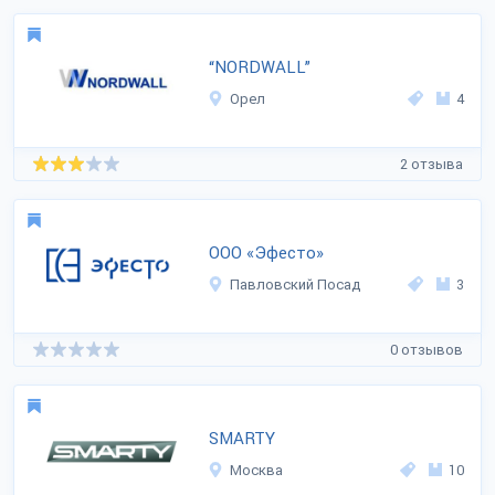
“NORDWALL”
Орел
4
2 отзыва
ООО «Эфесто»
Павловский Посад
3
0 отзывов
SMARTY
Москва
10