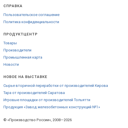
однофазные приборы учета электроэнергии;
СПРАВКА
двухфазные и трехфазные (с включением тарифа);
счетчик однотарифный и многотарифный (разнообразных
Пользовательское соглашение
модификаций, класса и механизма).
Политика конфиденциальности
Заводы выпускают оборудование и приборы для установки в
квартиры и промышленные помещения, разрабатывают модели
ПРОДУКТЦЕНТР
для измерений электрической энергии для крупных производств.
При разработке и изготовлении измерительных устройств
Товары
используют высококачественные материалы, электронные и
Производители
механические компоненты для контроля напряжения в кабеле
Промышленная карта
сети.
Новости
Торговые марки приглашают партнеров и оптовых заказчиков к
сотрудничеству.
НОВОЕ НА ВЫСТАВКЕ
Чтобы купить товары оптом или уточнить условия сотрудничества
с оптовыми заказчиками и дилерами, обратитесь к сотруднику
Сырье вторичной переработки от производителей Кирова
предприятия через сайт выставки. Заказ на прайс-лист отправьте
Тара от производителей Саратова
сотруднику. Доставка продукции транспортными компаниями.
Игровые площадки от производителей Тольятти
Продукция «Завод железобетонных конструкций №1»
© «Производство России», 2008—2026