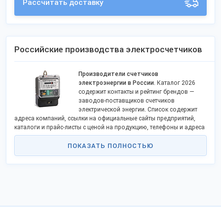
Рассчитать доставку
Российские производства электросчетчиков
Производители счетчиков
электроэнергии в России
. Каталог 2026
содержит контакты и рейтинг брендов —
заводов-поставщиков счетчиков
электрической энергии. Список содержит
адреса компаний, ссылки на официальные сайты предприятий,
каталоги и прайс-листы с ценой на продукцию, телефоны и адреса
электронной почты. Продажа оптом электросчетчиков в
российские регионы, в страны СНГ, за рубеж.
ПОКАЗАТЬ ПОЛНОСТЬЮ
Фабрики и группы компаний наладили производство в крупных
городах страны: Москва и Московская область, Рязань,
Владимир, Зеленогорск, Нижний Новгород и пр.Известные
бренды: «Энергомера», «Энергомир», «Рязанский Приборный
Завод», ОАО «Изумруд», «Каскад», «Меркурий» (электросчетчики
ИНКОТЕКС) и др.
Компании производят: