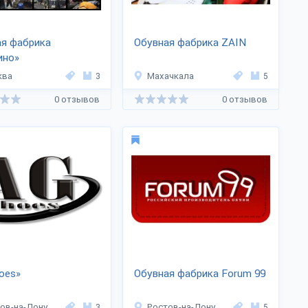
ая фабрика
Обувная фабрика ZAIN
ино»
ква
3
Махачкала
5
0 отзывов
0 отзывов
oes»
Обувная фабрика Forum 99
ов-на-Дону
3
Ростов-на-Дону
5