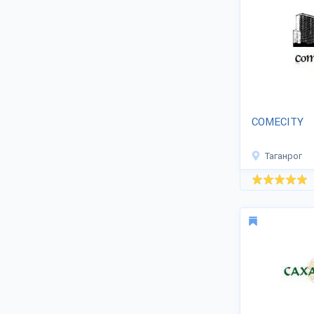
литьевого крепления подошвы
наладила фабрика «Обувные
технологии».
Национальный промысловый
концерн «Сахабулт» продолжает
традиции Якутского кожевенно-
обувного комбината, созданного в
1930 году. Производство
уникально тем, что включает
полный цикл от заготовки и
COMECITY
переработки пушнины, кожсырья до
создания коллекций и реализации
обуви.
Таганрог
Дагестанская обувная фабрика
изготавливает армейские ботинки с
высокими берцами.
Фабрика «НОЙ» — поставщик
рабочих мужских кожаных ботинок
из яловой кожи.
На Выставке смотрите
контакты
производственных компаний,
официальные сайты. Через форму
обратной связи уточняйте условия
оптовых заказов, доставки по
России. Уточняйте скидки, заключайте