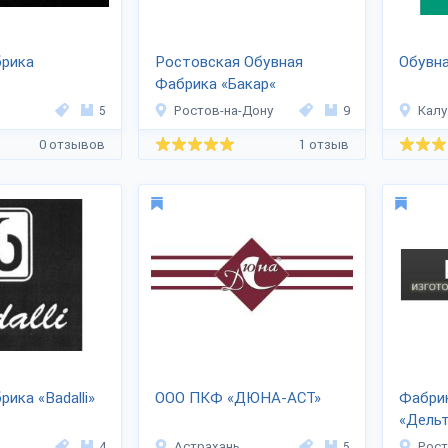
брика
Ростовская Обувная
Обувна
Фабрика «Бакар«
5
Ростов-на-Дону
9
Калу
0 отзывов
1 отзыв
ика «Badalli»
ООО ПКФ «ДЮНА-АСТ»
Фабри
«Дельт
4
Астрахань
5
Рост