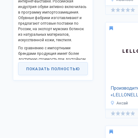
интернет-выставке. Российская
индустрия обуви активно включилась
в программу импортозамещения.
Обувные фабрики изготавливают и
предлагают оптовые поставки по
России, на экспорт мужских ботинок
из натуральных материалов,
искусственной кожи, текстиля.
По сравнению с импортными
брендами продукция имеет более
доступную стоимость при достойном
качестве. Мужские ботинки
ПОКАЗАТЬ ПОЛНОСТЬЮ
изготавливают из искусственной и
натуральной кожи, замши,
обеспечивающих долговечность
обуви. Отечественные ТМ
Производит
адаптированы к климатическим
«LELLONEL
условиям регионов, не боятся низких
Аксай
температур, повышенной влажности.
Под девизом «Классика на все
времена» предлагает собственные
коллекции ТМ «Бакар» Ростовская
обувная фабрика.
Производство обуви методом