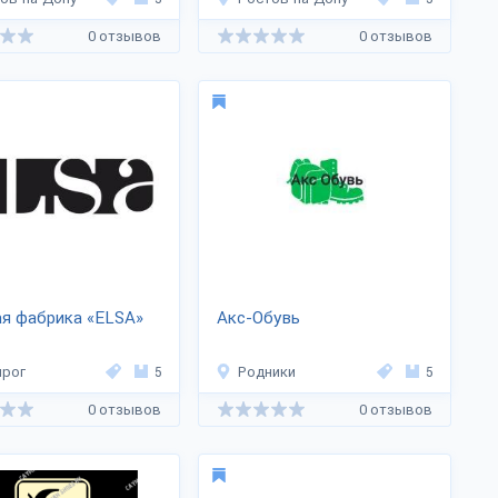
0 отзывов
0 отзывов
я фабрика «ELSA»
Акс-Обувь
нрог
5
Родники
5
0 отзывов
0 отзывов