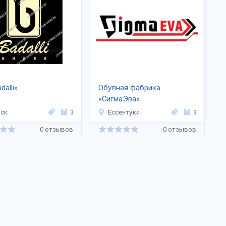
alli».
Обувная фабрика
«СигмаЭва»
ск
3
Ессентуки
3
0 отзывов
0 отзывов