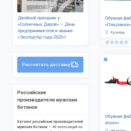
Двойной праздник у
Обувная фа
«Солнечных Даров» — День
«Спецзаказ»
предпринимателя и звание
Кузнецк
«Экспортёр года 2025»!
Рассчитать доставку
Российские
производители мужских
ботинок
Обувная фа
Каталог российских производителей
shoes»
мужских ботинок
— 40 экспозиций на
Иваново