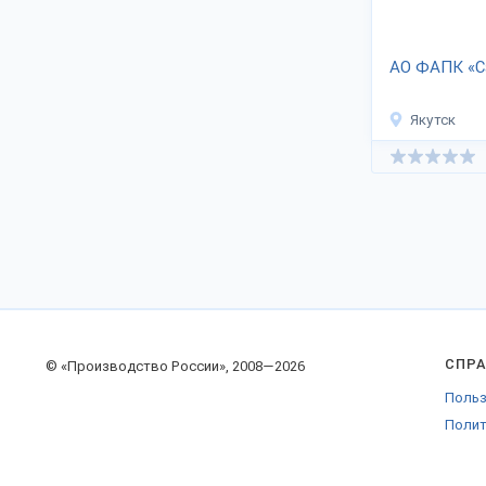
дилерские договоры.
АО ФАПК «С
Якутск
СПР
© «Производство России», 2008—2026
Польз
Полит