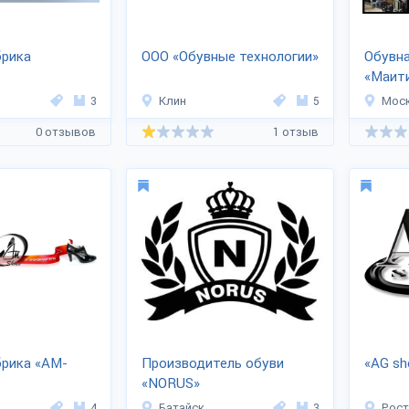
брика
ООО «Обувные технологии»
Обувн
«Маит
3
Клин
5
Мос
0 отзывов
1 отзыв
брика «AM-
Производитель обуви
«AG sh
«NORUS»
4
Батайск
3
Рост