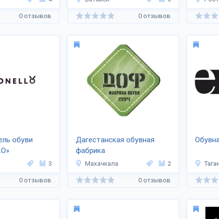
0 отзывов
0 отзывов
ель обуви
Дагестанская обувная
Обувна
LO»
фабрика
3
Махачкала
2
Тага
0 отзывов
0 отзывов