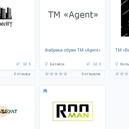
Фабрика обуви ТМ «Agent»
ТМ «Bad
3
Батайск
3
Воль
3 отзыва
0 отзывов