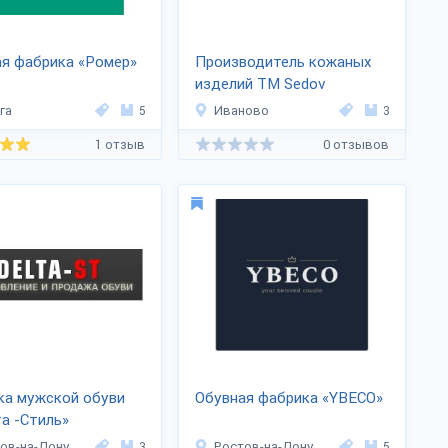
я фабрика «Ромер»
Производитель кожаных
изделий ТМ Sedov
га
5
Иваново
3
1 отзыв
0 отзывов
ка мужской обуви
Обувная фабрика «YBECO»
а -Стиль»
ов-на-Дону
3
Ростов-на-Дону
5