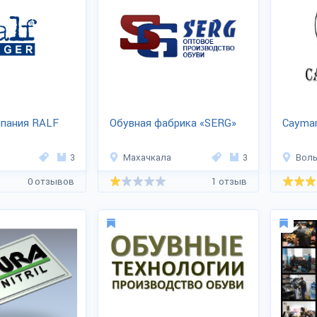
мпания RALF
Обувная фабрика «SERG»
Cayman
3
Махачкала
3
Воль
0 отзывов
1 отзыв