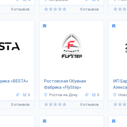
0 отзывов
0 отзывов
брика «BESTA»
Ростовская Обувная
ИП Ба
Фабрика «FlyStep»
Алекс
5
Ростов-на-Дону
5
Нов
0 отзывов
0 отзывов