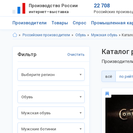
22 708
Производство России
интернет—выставка
Российских произво
Производители
Товары
Спрос
Промышленная ка
Российские производители
Обувь
Мужская обувь
Катал
Каталог 
Фильтр
Очистить
Производители
Выберите регион
всё
по рей
Обувь
Мужская обувь
Мужские ботинки