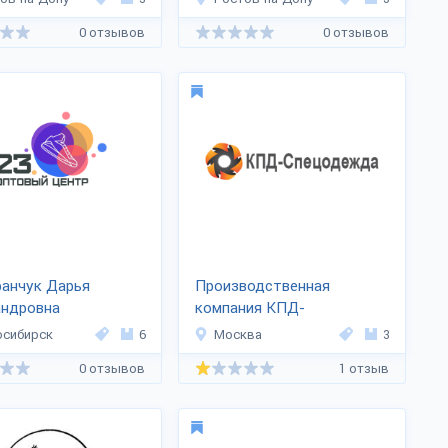
0 отзывов
0 отзывов
ранчук Дарья
Производственная
андровна
компания КПД-
спецодежда
осибирск
6
Москва
3
0 отзывов
1 отзыв