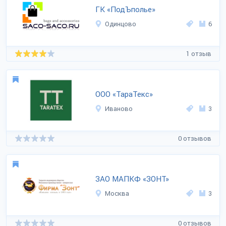
ГК «ПодЪполье»
Одинцово
6
1 отзыв
ООО «ТараТекс»
Иваново
3
0 отзывов
ЗАО МАПКФ «ЗОНТ»
Москва
3
0 отзывов