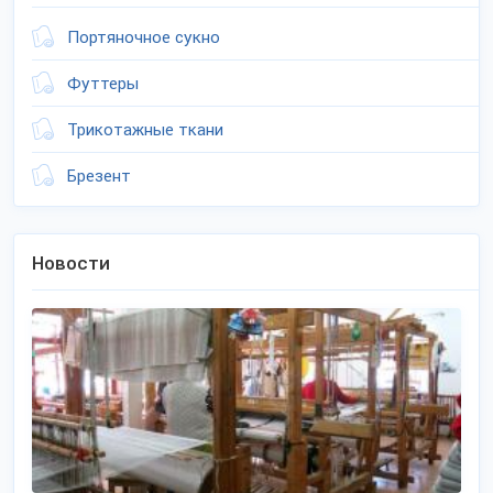
Портяночное сукно
Футтеры
Трикотажные ткани
Брезент
Новости