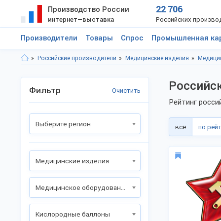
22 706
Производство России
интернет—выставка
Российских произво
Производители
Товары
Спрос
Промышленная ка
Российские производители
Медицинские изделия
Медици
Российс
Фильтр
Очистить
Рейтинг росси
Выберите регион
всё
по рей
Медицинские изделия
Медицинское оборудование
Кислородные баллоны