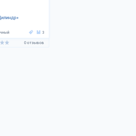
Цилиндр»
ечный
3
0 отзывов