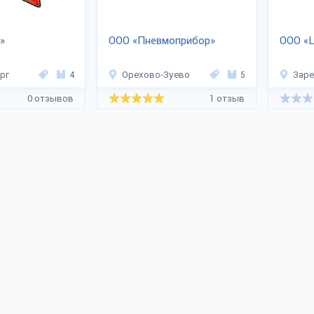
»
ООО «Пневмоприбор»
ООО «
рг
4
Орехово-Зуево
5
Зар
0 отзывов
1 отзыв