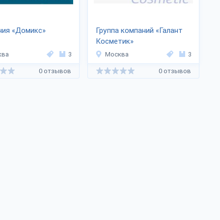
ния «Домикс»
Группа компаний «Галант
Косметик»
ква
3
Москва
3
0 отзывов
0 отзывов