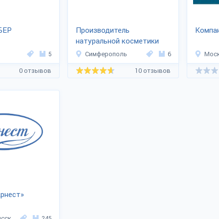
БЕР
Производитель
Компа
натуральной косметики
«СКИФИЯ»
5
Симферополь
6
Мос
0 отзывов
10 отзывов
Арнест»
сск
245