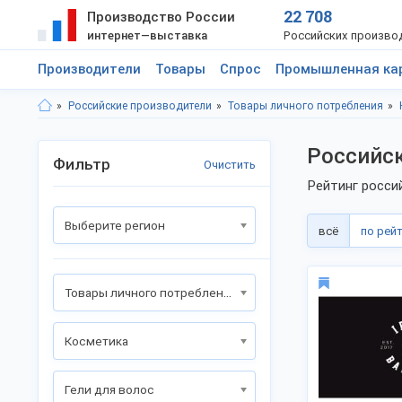
22 708
Производство России
интернет—выставка
Российских произво
Производители
Товары
Спрос
Промышленная ка
Российские производители
Товары личного потребления
Российск
Фильтр
Очистить
Рейтинг росси
Выберите регион
всё
по рей
Товары личного потребления
Косметика
Гели для волос