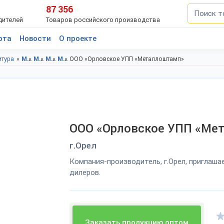
87 356
дителей
Товаров российского производства
рта
Новости
О проекте
итура
Мебель в Орловская область
Мебель в г.Орел
Мебельная фурнитура в Орловская область
Мебельная фурнитура в г.Орел
ООО «Орловское УПП «Металлоштамп»
ООО «Орловское УПП «Ме
г.Орел
Компания-производитель, г.Орел, приглаша
дилеров.
Заказать продукцию оптом