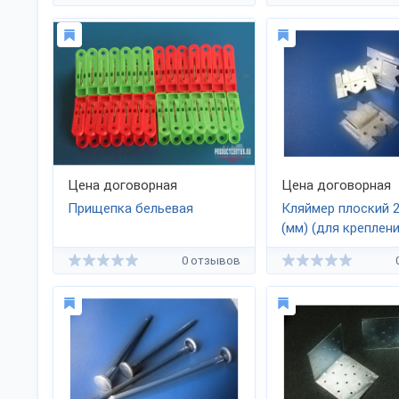
Цена договорная
Цена договорная
Прищепка бельевая
Кляймер плоский 
(мм) (для крепле
и ПВХ панелей)
0 отзывов