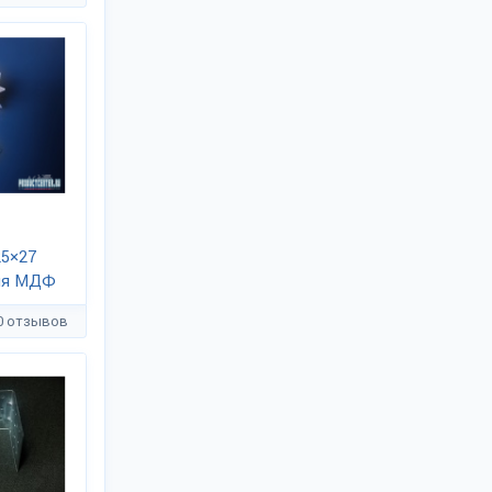
25×27
ния МДФ
0 отзывов