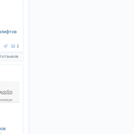
злифтов
2
0 отзывов
мов