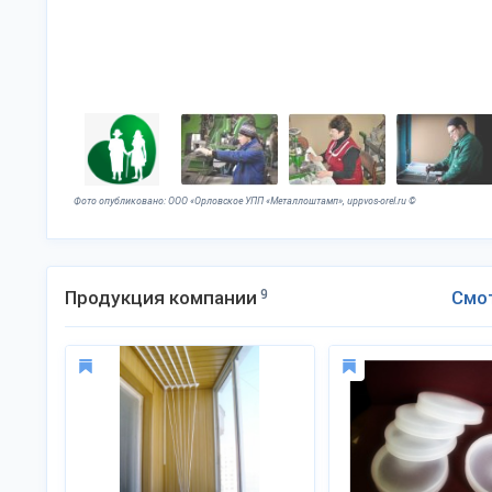
Фото опубликовано: ООО «Орловское УПП «Металлоштамп», uppvos-orel.ru ©
Продукция компании
9
Смо