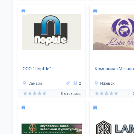
ООО "ПорШе"
Компания «Мегапо
Самара
2
Ижевск
0 отзывов