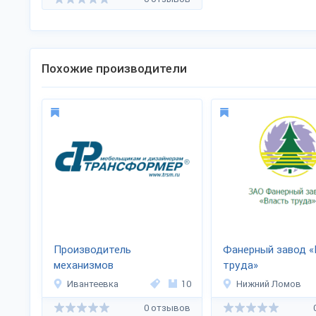
Похожие производители
Производитель
Фанерный завод «
механизмов
труда»
трансформации
Ивантеевка
10
Нижний Ломов
«Трансформер»
0 отзывов