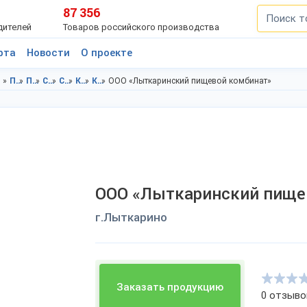
87 356
дителей
Товаров российского производства
рта
Новости
О проекте
Продукты питания в Московская область
Продукты питания в г.Лыткарино
Соусы в Московская область
Соусы в г.Лыткарино
Кетчуп в Московская область
Кетчуп в г.Лыткарино
ООО «Лыткаринский пищевой комбинат»
ООО «Лыткаринский пище
г.Лыткарино
Заказать продукцию
0 отзыво