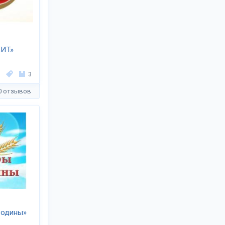
КИТ»
3
0 отзывов
Родины»