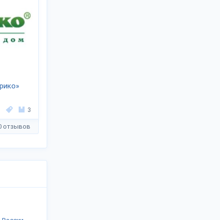
рико»
3
0 отзывов