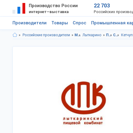
22 703
Производство России
интернет—выставка
Российских произво
Производители
Товары
Спрос
Промышленная ка
Российские производители
Московская область
Лыткарино
Продукты питания
Соусы
Кетчуп