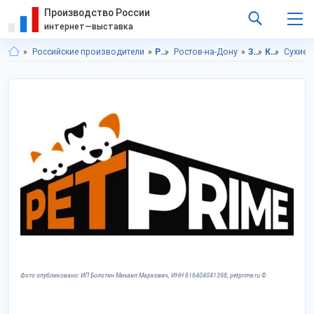
Производство России
интернет—выставка
Российские производители
Ростовская область
Ростов-на-Дону
Зоотовары
Корма для домашних питомцев
Сухие 
Фото опубликовано: ИП Болотин Михаил Маркович, ИНН 616404041398, petprime.ru ©