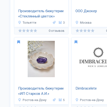
Производитель бижутерии
ООО Джокер
«Стеклянный цветок»
Тольятти
3
Москва
0 отзывов
Производитель бижутерии
Dimbracelete
«ИП Старков А.И.»
Ростов-на-Дону
5
Ростов-на-Дону