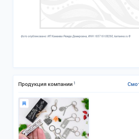
Фото опубликовано: ИП Камаева Резеда Дамировна, ИНН 165716108260, kamaeva.ru ©
Продукция компании
1
Смо