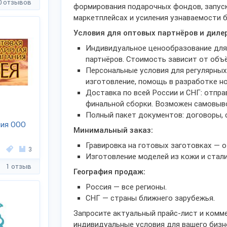
0 отзывов
формирования подарочных фондов, запуск
маркетплейсах и усиления узнаваемости 
Условия для оптовых партнёров и диле
Индивидуальное ценообразование для
партнёров. Стоимость зависит от объё
Персональные условия для регулярных
изготовление, помощь в разработке н
Доставка по всей России и СНГ: отпр
финальной сборки. Возможен самовыво
Полный пакет документов: договоры, 
ния ООО
Минимальный заказ:
Гравировка на готовых заготовках — от
3
Изготовление моделей из кожи и стали 
1 отзыв
География продаж:
Россия — все регионы.
СНГ — страны ближнего зарубежья.
Запросите актуальный прайс-лист и комм
индивидуальные условия для вашего бизн