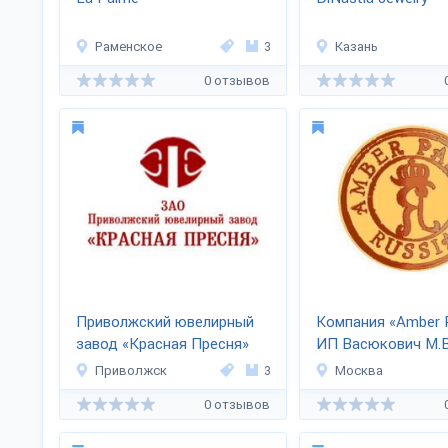
Раменское
3
Казань
0 отзывов
Приволжский ювелирный
Компания «Amber 
завод «Красная Пресня»
ИП Васюкович М.В
Приволжск
3
Москва
0 отзывов