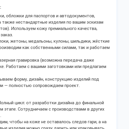
:
ки, обложки для паспортов и автодокументов,
 а также нестандартные изделия по вашим эскизам
тов). Используем кожу премиального качества,
заказ.
оки, жетоны, медальоны, кулоны, шильдики, жёсткие
Производим как собственными силами, так и работаем
лазерная гравировка (возможна передача даже
же. Работаем с вашими заготовками или предлагаем
ываем форму, дизайн, конструкцию изделий под
тии — полностью сопровождаем проект.
Полный цикл: от разработки дизайна до финальной
м этапе. Сотрудничаем с производствами в других
.
им, чтобы на коже не оставалось следов гари, а на
овые изделия можно сразу дарить или упаковывать