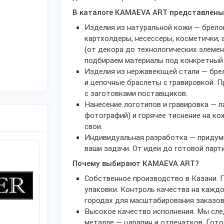
В каталоге KAMAEVA ART представлены
Изделия из натуральной кожи — брело
картхолдеры, несессеры, косметички,
(от декора до технологических элемен
подбираем материалы под конкретный 
Изделия из нержавеющей стали — брел
и цепочные браслеты с гравировкой. 
с заготовками поставщиков.
Нанесение логотипов и гравировка — 
фотографий) и горячее тиснение на ко
свои.
Индивидуальная разработка — придум
ваши задачи. От идеи до готовой пар
Почему выбирают KAMAEVA ART?
Собственное производство в Казани. 
упаковки. Контроль качества на каждо
городах для масштабирования заказов
Высокое качество исполнения. Мы след
металле — царапин и отпечатков. Гот