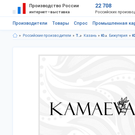
22 708
Производство России
интернет—выставка
Российских произво
Производители
Товары
Спрос
Промышленная ка
Российские производители
Татарстан респ.
Казань
Ювелирные изделия, подарки
Бижутерия