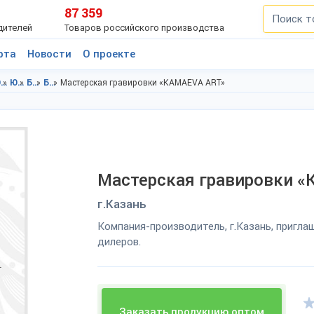
87 359
дителей
Товаров российского производства
рта
Новости
О проекте
Ювелирные изделия, подарки в Татарстан респ.
Ювелирные изделия, подарки в г.Казань
Бижутерия в Татарстан респ.
Бижутерия в г.Казань
Мастерская гравировки «KAMAEVA ART»
Мастерская гравировки 
г.Казань
Компания-производитель, г.Казань, пригла
дилеров.
Заказать продукцию оптом