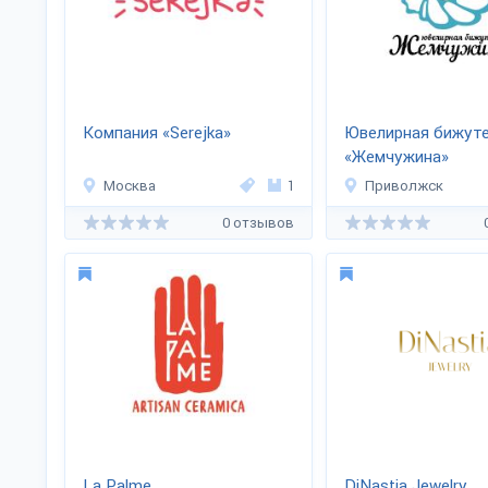
Компания «Serejka»
Ювелирная бижут
«Жемчужина»
Москва
1
Приволжск
0 отзывов
La Palme
DiNastia Jewelry