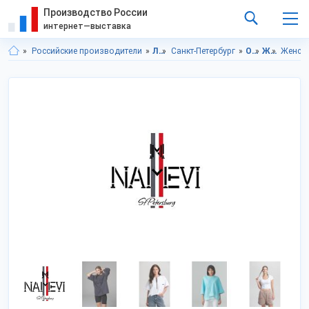
Производство России
интернет—выставка
Российские производители
Ленинградская область
Санкт-Петербург
Одежда
Женская одежда и аксессуары
Женски