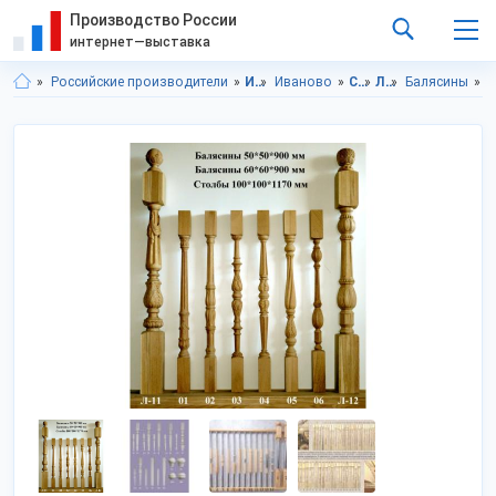
Производство России
интернет—выставка
Российские производители
Ивановская область
Иваново
Строительство и ремонт
Лестницы
Балясины
Строител