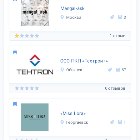
Mangal-ask
Москва
3
1 отзыв
ООО ПКП «Техтрон+»
Обнинск
67
0 отзывов
«Miss Lora»
Георгиевск
1