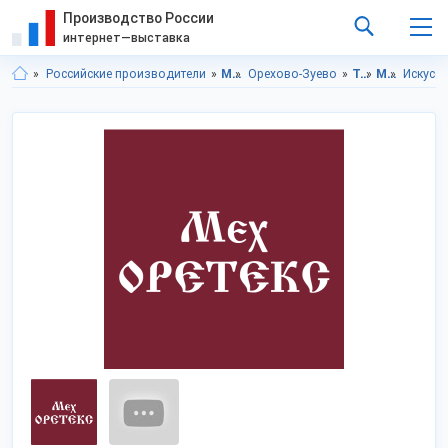
Производство России
интернет—выставка
Российские производители
Московская область
Орехово-Зуево
Текстиль
Мех
Искусс