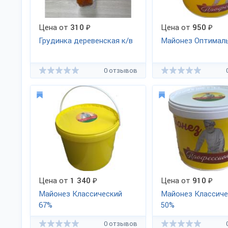
Цена от
310
₽
Цена от
950
₽
Грудинка деревенская к/в
Майонез Оптимал
0 отзывов
Цена от
1 340
₽
Цена от
910
₽
Майонез Классический
Майонез Классиче
67%
50%
0 отзывов