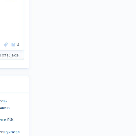
4
0 отзывов
ссии
аки в
к в РФ
ели укропа