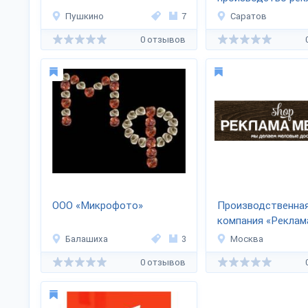
Пушкино
7
Саратов
0 отзывов
ООО «Микрофото»
Производственна
компания «Реклам
Мелом»
Балашиха
3
Москва
0 отзывов