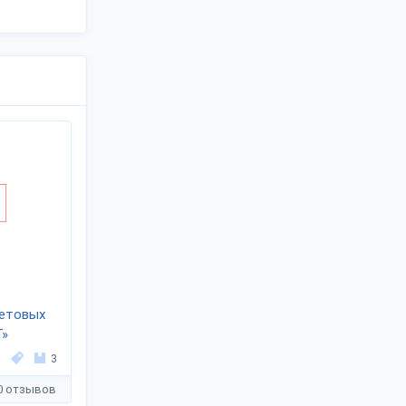
ветовых
Т»
3
0 отзывов