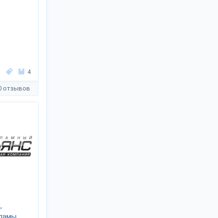
4
0 отзывов
,
кламы