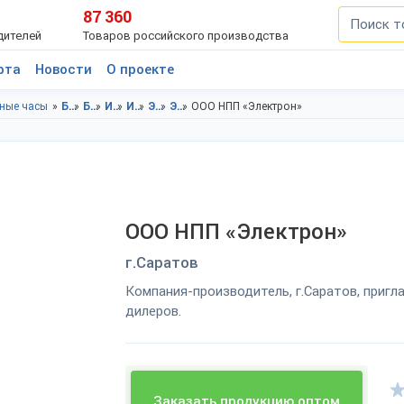
87 360
дителей
Товаров российского производства
рта
Новости
О проекте
ные часы
Бытовая техника, электроника в Саратовская область
Бытовая техника, электроника в г.Саратов
Измерительные приборы в Саратовская область
Измерительные приборы в г.Саратов
Электронные часы в Саратовская область
Электронные часы в г.Саратов
ООО НПП «Электрон»
ООО НПП «Электрон»
г.Саратов
Компания-производитель, г.Саратов, приг
дилеров.
Заказать продукцию оптом