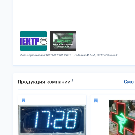
Фото опубликовано: ООО НПП "ЭЛЕКТРОН", ИНН 6451451705, electrontablo.ru ©
Продукция компании
3
Смо