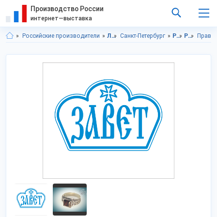
Производство России
интернет—выставка
Российские производители
Ленинградская область
Санкт-Петербург
Религиозные и ритуальные товары
Религиозная продукция
Правос