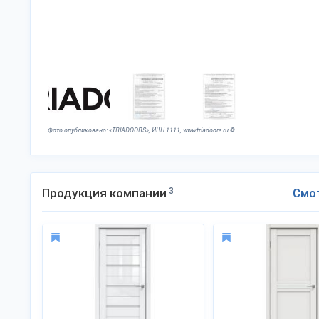
Фото опубликовано: «TRIADOORS», ИНН 1111, www.triadoors.ru ©
Продукция компании
3
Смо