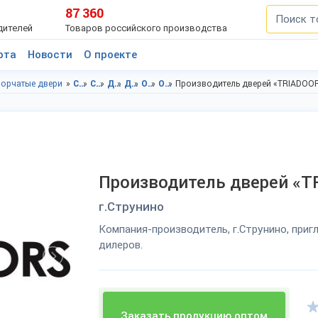
87 360
дителей
Товаров российского производства
рта
Новости
О проекте
орчатые двери
Строительство и ремонт в Владимирская область
Строительство и ремонт в г.Струнино
Двери в Владимирская область
Двери в г.Струнино
Одностворчатые двери в Владимирская область
Одностворчатые двери в г.Струнино
Производитель дверей «TRIADOO
Производитель дверей «
г.Струнино
Компания-производитель, г.Струнино, при
дилеров.
Заказать продукцию оптом