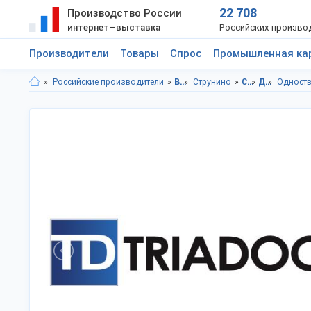
22 708
Производство России
интернет—выставка
Российских произво
Производители
Товары
Спрос
Промышленная ка
Российские производители
Владимирская область
Струнино
Строительство и ремонт
Двери
Одноств