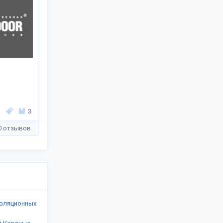
3
0 отзывов
золяционных