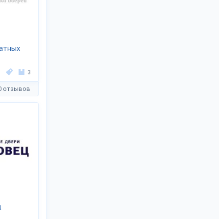
атных
3
0 отзывов
ц