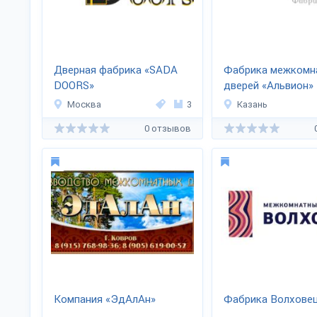
Дверная фабрика «SADA
Фабрика межкомн
DOORS»
дверей «Альвион»
Москва
3
Казань
0 отзывов
Компания «ЭдАлАн»
Фабрика Волхове