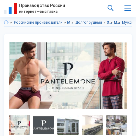
Производство России
интернет—выставка
Российские производители
Московская область
Долгопрудный
Одежда
Мужская одежда и аксессуары
Мужски