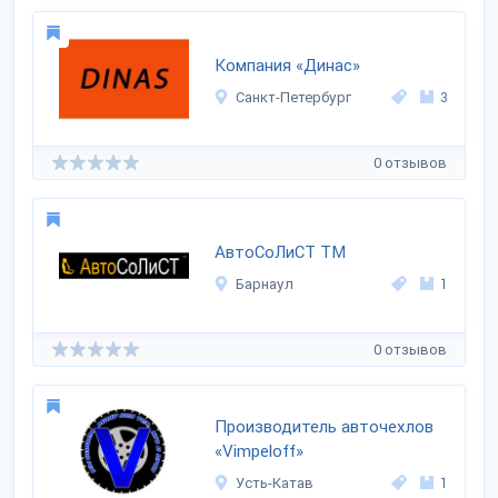
Компания «Динас»
Санкт-Петербург
3
0 отзывов
АвтоСоЛиСТ ТМ
Барнаул
1
0 отзывов
Производитель авточехлов
«Vimpeloff»
Усть-Катав
1